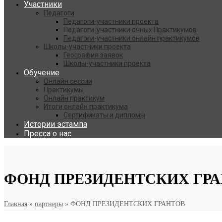
Участники
Педагоги
Педагоги-участники проекта
Педагоги-участники очных Практикумов
Педагоги-участники онлайн практикумов
Школы-участники проекта
География заявок
Школы-участники проекта
Обучение
Онлайн сессии
Практикумы
Онлайн практикум
Итоги онлайн практикума
Сертификаты и дипломы
Истории эстампа
Пресса о нас
ФОНД ПРЕЗИДЕНТСКИХ ГР
Главная
»
партнеры
»
ФОНД ПРЕЗИДЕНТСКИХ ГРАНТОВ