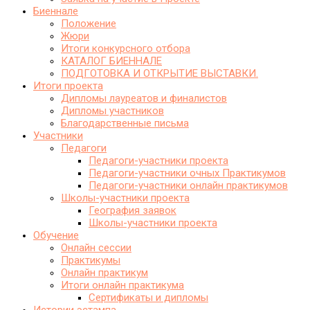
Биеннале
Положение
Жюри
Итоги конкурсного отбора
КАТАЛОГ БИЕННАЛЕ
ПОДГОТОВКА И ОТКРЫТИЕ ВЫСТАВКИ.
Итоги проекта
Дипломы лауреатов и финалистов
Дипломы участников
Благодарственные письма
Участники
Педагоги
Педагоги-участники проекта
Педагоги-участники очных Практикумов
Педагоги-участники онлайн практикумов
Школы-участники проекта
География заявок
Школы-участники проекта
Обучение
Онлайн сессии
Практикумы
Онлайн практикум
Итоги онлайн практикума
Сертификаты и дипломы