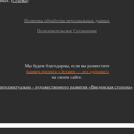
ных. (
Ссылка
)
Политика обработки персональных данных
Пользовательское Соглашение
Мы будем благодарны, если вы разместите
баннер проекта «Эстамп — это здо́рово!»
на своем сайте.
теллектуально - художественного развития «Введенская сторона»