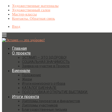
Художественные материалы
Художественный салон
Мастер-классы
Контакты. Обратная связь
Вход
Главная
О проекте
ЭСТАМП — ЭТО ЗДО́РОВО!
СОЦИАЛЬНАЯ ЗНАЧИМОСТЬ
Заявка на участие в Проекте
Биеннале
Положение
Жюри
Итоги конкурсного отбора
КАТАЛОГ БИЕННАЛЕ
ПОДГОТОВКА И ОТКРЫТИЕ ВЫСТАВКИ.
Итоги проекта
Дипломы лауреатов и финалистов
Дипломы участников
Благодарственные письма