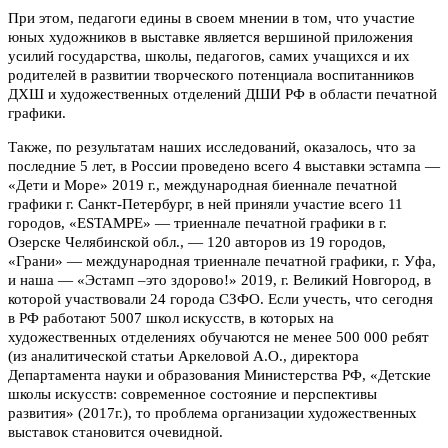
При этом, педагоги едины в своем мнении в том, что участие
юных художников в выставке является вершиной приложения
усилий государства, школы, педагогов, самих учащихся и их
родителей в развитии творческого потенциала воспитанников
ДХШ и художественных отделений ДШИ РФ в области печатной
графики.
Также, по результатам наших исследований, оказалось, что за
последние 5 лет, в России проведено всего 4 выставки эстампа —
«Дети и Море» 2019 г., международная биеннале печатной
графики г. Санкт-Петербург, в ней приняли участие всего 11
городов, «ESTAMPE» — триеннале печатной графики в г.
Озерске Челябинской обл., — 120 авторов из 19 городов,
«Грани» — международная триеннале печатной графики, г. Уфа,
и наша — «Эстамп –это здорово!» 2019, г. Великий Новгород, в
которой участвовали 24 города СЗФО. Если учесть, что сегодня
в РФ работают 5007 школ искусств, в которых на
художественных отделениях обучаются не менее 500 000 ребят
(из аналитической статьи Аркеловой А.О., директора
Департамента науки и образования Министерства РФ, «Детские
школы искусств: современное состояние и перспективы
развития» (2017г.), то проблема организации художественных
выставок становится очевидной.