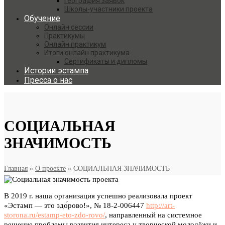
География заявок
Школы-участники проекта
Обучение
Онлайн сессии
Практикумы
Онлайн практикум
Итоги онлайн практикума
Сертификаты и дипломы
Истории эстампа
Пресса о нас
СОЦИАЛЬНАЯ
ЗНАЧИМОСТЬ
Главная
»
О проекте
»
СОЦИАЛЬНАЯ ЗНАЧИМОСТЬ
В 2019 г. наша организация успешно реализовала проект
«Эстамп — это здо́рово!», № 18-2-006447
http://art-
storona.ru/estamp-eto-zdo-rovo/
, направленный на системное
решение проблемы развития интереса у творческой молодёжи и