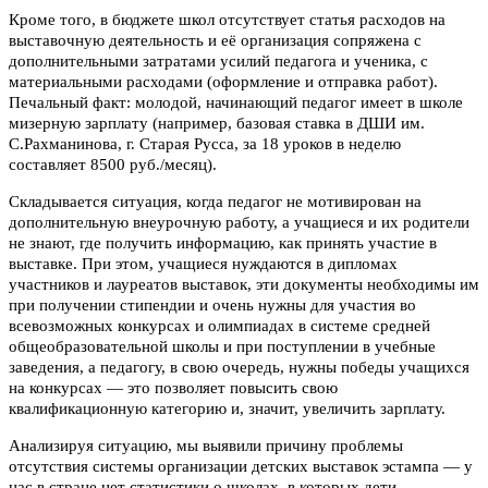
Кроме того, в бюджете школ отсутствует статья расходов на
выставочную деятельность и её организация сопряжена с
дополнительными затратами усилий педагога и ученика, с
материальными расходами (оформление и отправка работ).
Печальный факт: молодой, начинающий педагог имеет в школе
мизерную зарплату (например, базовая ставка в ДШИ им.
С.Рахманинова, г. Старая Русса, за 18 уроков в неделю
составляет 8500 руб./месяц).
Складывается ситуация, когда педагог не мотивирован на
дополнительную внеурочную работу, а учащиеся и их родители
не знают, где получить информацию, как принять участие в
выставке. При этом, учащиеся нуждаются в дипломах
участников и лауреатов выставок, эти документы необходимы им
при получении стипендии и очень нужны для участия во
всевозможных конкурсах и олимпиадах в системе средней
общеобразовательной школы и при поступлении в учебные
заведения, а педагогу, в свою очередь, нужны победы учащихся
на конкурсах — это позволяет повысить свою
квалификационную категорию и, значит, увеличить зарплату.
Анализируя ситуацию, мы выявили причину проблемы
отсутствия системы организации детских выставок эстампа — у
нас в стране нет статистики о школах, в которых дети