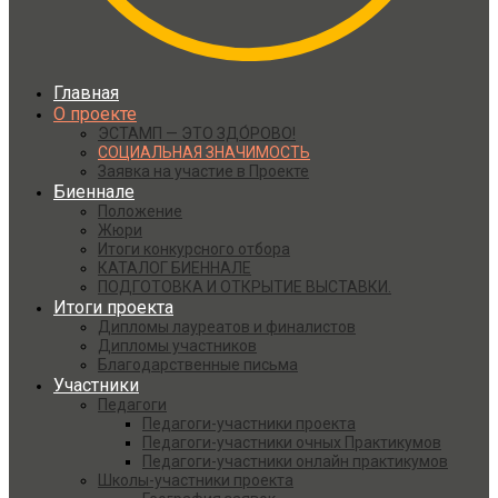
Главная
О проекте
ЭСТАМП — ЭТО ЗДО́РОВО!
СОЦИАЛЬНАЯ ЗНАЧИМОСТЬ
Заявка на участие в Проекте
Биеннале
Положение
Жюри
Итоги конкурсного отбора
КАТАЛОГ БИЕННАЛЕ
ПОДГОТОВКА И ОТКРЫТИЕ ВЫСТАВКИ.
Итоги проекта
Дипломы лауреатов и финалистов
Дипломы участников
Благодарственные письма
Участники
Педагоги
Педагоги-участники проекта
Педагоги-участники очных Практикумов
Педагоги-участники онлайн практикумов
Школы-участники проекта