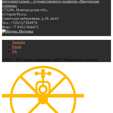
интеллектуально - художественного развития «Введенская
сторона»
175206, Новгородская обл.,
г.Старая Русса,
Советская набережная, д.18, кв.61
Тел.: +7(921)7394979
Факс: +7 8162 664472
Youtube
Email
Vk
©2022 - Все права защищены. АНО "Введенская сторона"