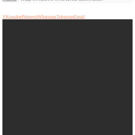
VKonakte
Pinterest
Whatsapp
Telegram
Email