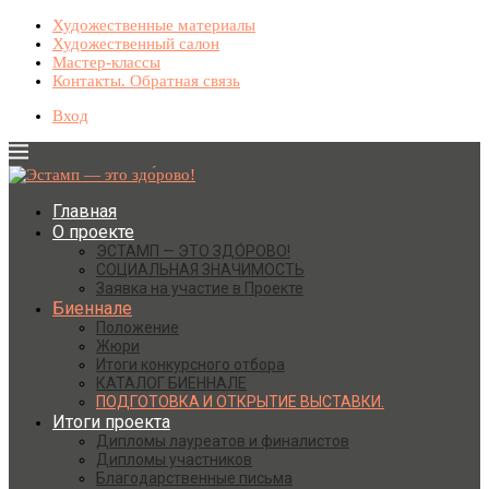
Художественные материалы
Художественный салон
Мастер-классы
Контакты. Обратная связь
Вход
Главная
О проекте
ЭСТАМП — ЭТО ЗДО́РОВО!
СОЦИАЛЬНАЯ ЗНАЧИМОСТЬ
Заявка на участие в Проекте
Биеннале
Положение
Жюри
Итоги конкурсного отбора
КАТАЛОГ БИЕННАЛЕ
ПОДГОТОВКА И ОТКРЫТИЕ ВЫСТАВКИ.
Итоги проекта
Дипломы лауреатов и финалистов
Дипломы участников
Благодарственные письма