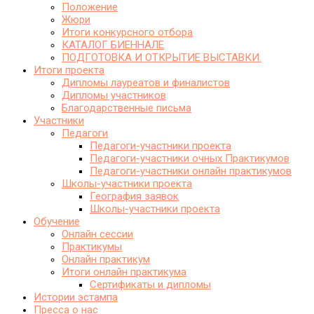
Положение
Жюри
Итоги конкурсного отбора
КАТАЛОГ БИЕННАЛЕ
ПОДГОТОВКА И ОТКРЫТИЕ ВЫСТАВКИ.
Итоги проекта
Дипломы лауреатов и финалистов
Дипломы участников
Благодарственные письма
Участники
Педагоги
Педагоги-участники проекта
Педагоги-участники очных Практикумов
Педагоги-участники онлайн практикумов
Школы-участники проекта
География заявок
Школы-участники проекта
Обучение
Онлайн сессии
Практикумы
Онлайн практикум
Итоги онлайн практикума
Сертификаты и дипломы
Истории эстампа
Пресса о нас