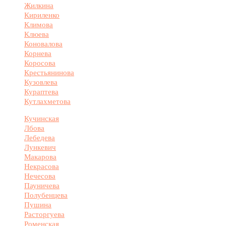
Жилкина
Кириленко
Климова
Клюева
Коновалова
Корнева
Коросова
Крестьянинова
Кузовлева
Кураптева
Кутлахметова
Кучинская
Лбова
Лебедева
Лункевич
Макарова
Некрасова
Нечесова
Пауничева
Полубенцева
Пушина
Расторгуева
Роменская