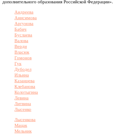
дополнительного образования Российской Федерации».
Андреева
Анисимова
Аргунова
Бабич
Буслаева
Валова
Верди
Власюк
Гомонов
Гук
Дубодел
Ильина
Казанцева
Клебанова
Колотыгина
Левина
Литвина
Лысенко
Лысенкова
Мацак
Мельник