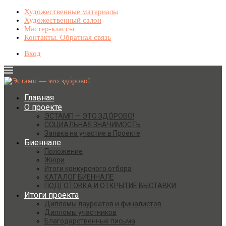
Художественные материалы
Художественный салон
Мастер-классы
Контакты. Обратная связь
Вход
Главная
О проекте
ЭСТАМП — ЭТО ЗДО́РОВО!
СОЦИАЛЬНАЯ ЗНАЧИМОСТЬ
Заявка на участие в Проекте
Биеннале
Положение
Жюри
Итоги конкурсного отбора
КАТАЛОГ БИЕННАЛЕ
ПОДГОТОВКА И ОТКРЫТИЕ ВЫСТАВКИ.
Итоги проекта
Дипломы лауреатов и финалистов
Дипломы участников
Благодарственные письма