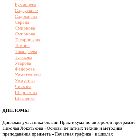
Румянцева
Садаускене
Садомцева
Середа
Смирнова
Смирнова
Татарникова
Темник
Тимофеева
Тулякова
Уварова
Федорова
Хаматханова
Хомутова
Чичкова
Шерсткова
Шевченко
ДИПЛОМЫ
Дипломы участника онлайн Практикума по авторской программе
Николая Локотькова «Основы печатных техник и методика
преподавания предмета «Печатная графика» в школах