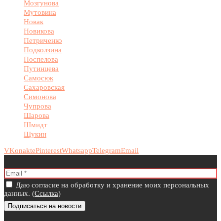
Мозгунова
Мутовина
Новак
Новикова
Петриченко
Подколзина
Поспелова
Путинцева
Самосюк
Сахаровская
Симонова
Чупрова
Шарова
Шмидт
Щукин
VKonakte
Pinterest
Whatsapp
Telegram
Email
Даю согласие на обработку и хранение моих персональных
данных. (
Ссылка
)