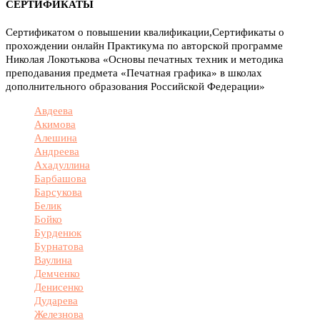
СЕРТИФИКАТЫ
Сертификатом о повышении квалификации,Сертификаты о
прохождении онлайн Практикума по авторской программе
Николая Локотькова «Основы печатных техник и методика
преподавания предмета «Печатная графика» в школах
дополнительного образования Российской Федерации»
Авдеева
Акимова
Алешина
Андреева
Ахадуллина
Барбашова
Барсукова
Белик
Бойко
Бурденюк
Бурнатова
Ваулина
Демченко
Денисенко
Дударева
Железнова