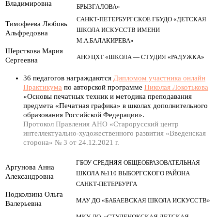
Владимировна
БРЫЗГАЛОВА»
САНКТ-ПЕТЕРБУРГСКОЕ ГБУДО «ДЕТСКАЯ
Тимофеева Любовь
ШКОЛА ИСКУССТВ ИМЕНИ
Альфредовна
М.А.БАЛАКИРЕВА»
Шерсткова Мария
АНО ЦХТ «ШКОЛА — СТУДИЯ «РАДУЖКА»
Сергеевна
36 педагогов награждаются
Дипломом участника онлайн
Практикума
по авторской программе
Николая Локотькова
«Основы печатных техник и методика преподавания
предмета «Печатная графика» в школах дополнительного
образования Российской Федерации».
Протокол Правления АНО «Старорусский центр
интеллектуально-художественного развития «Введенская
сторона» № 3 от 24.12.2021 г.
ГБОУ СРЕДНЯЯ ОБЩЕОБРАЗОВАТЕЛЬНАЯ
Аргунова Анна
ШКОЛА №110 ВЫБОРГСКОГО РАЙОНА
Александровна
САНКТ-ПЕТЕРБУРГА
Подколзина Ольга
МАУ ДО «БАБАЕВСКАЯ ШКОЛА ИСКУССТВ»
Валерьевна
МКУ ДО «СТУДЕНОКСКАЯ ДЕТСКАЯ