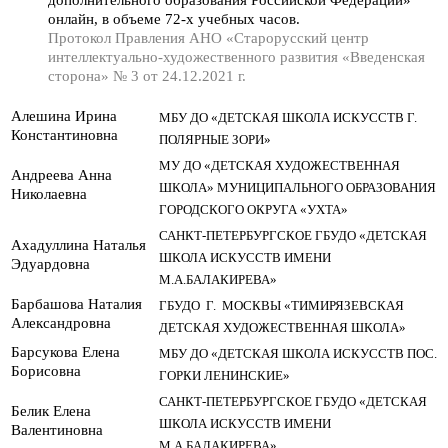
онлайн, в объеме 72-х учебных часов.
Протокол Правления АНО «Старорусский центр
интеллектуально-художественного развития «Введенская
сторона» № 3 от 24.12.2021 г.
Алешина Ирина
МБУ ДО «ДЕТСКАЯ ШКОЛА ИСКУССТВ Г.
Константиновна
ПОЛЯРНЫЕ ЗОРИ»
МУ ДО «ДЕТСКАЯ ХУДОЖЕСТВЕННАЯ
Андреева Анна
ШКОЛА» МУНИЦИПАЛЬНОГО ОБРАЗОВАНИЯ
Николаевна
ГОРОДСКОГО ОКРУГА «УХТА»
САНКТ-ПЕТЕРБУРГСКОЕ ГБУДО «ДЕТСКАЯ
Ахадуллина Наталья
ШКОЛА ИСКУССТВ ИМЕНИ
Эдуардовна
М.А.БАЛАКИРЕВА»
Барбашова Наталия
ГБУДО Г. МОСКВЫ «ТИМИРЯЗЕВСКАЯ
Александровна
ДЕТСКАЯ ХУДОЖЕСТВЕННАЯ ШКОЛА»
Барсукова Елена
МБУ ДО «ДЕТСКАЯ ШКОЛА ИСКУССТВ ПОС.
Борисовна
ГОРКИ ЛЕНИНСКИЕ»
САНКТ-ПЕТЕРБУРГСКОЕ ГБУДО «ДЕТСКАЯ
Белик Елена
ШКОЛА ИСКУССТВ ИМЕНИ
Валентиновна
М.А.БАЛАКИРЕВА»