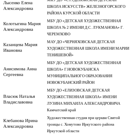
Лысенко Елена
ШКОЛА ИСКУССТВ» ЖЕЛЕЗНОГОРСКОГО
Александровна
РАЙОНА КУРСКОЙ ОБЛАСТИ
МБУ ДО «ДЕТСКАЯ ХУДОЖЕСТВЕННАЯ
Колотыгина Мария
ШКОЛА № 2 ИМЕНИ Д.С. ЛУКМАНОВА» Г.
Александровна
ЧЕРЕМХОВО
МАУ ДО «ЧЕРНЯХОВСКАЯ ДЕТСКАЯ
Казанцева Мария
ХУДОЖЕСТВЕННАЯ ШКОЛА ИМЕНИ МАРИИ
Ивановна
ТЕНИШЕВОЙ»
МБУ ДО «ДЕТСКАЯ ХУДОЖЕСТВЕННАЯ
Анисимова Анна
ШКОЛА» Г.НОВОКУБАНСКА
Сергеевна
МУНИЦИПАЛЬНОГО ОБРАЗОВАНИЯ
НОВОКУБАНСКИЙ РАЙОН
МБУ ДО «ЕЛИЗОВСКАЯ ДЕТСКАЯ
Власюк Наталья
ХУДОЖЕСТВЕННАЯ ШКОЛА» ИМЕНИ
Владиславовна
ЛУЗИНА МИХАИЛА АЛЕКСАНДРОВИЧА
Камчатский край
Художественная студия при церкви Святой
Клебанова Ирина
троицы с. Хомутово Иркутского района
Александровна
Иркутской области