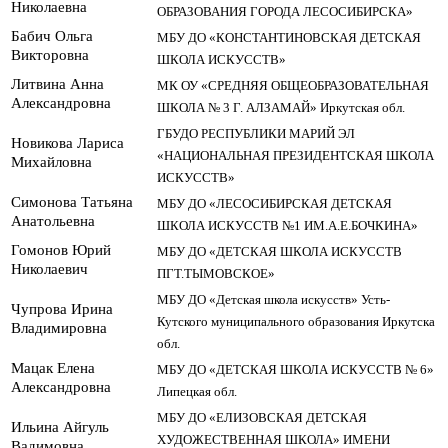
Николаевна
ОБРАЗОВАНИЯ ГОРОДА ЛЕСОСИБИРСКА»
Бабич Ольга
МБУ ДО «КОНСТАНТИНОВСКАЯ ДЕТСКАЯ
Викторовна
ШКОЛА ИСКУССТВ»
Литвина Анна
МК ОУ «СРЕДНЯЯ ОБЩЕОБРАЗОВАТЕЛЬНАЯ
Александровна
ШКОЛА № 3 Г. АЛЗАМАЙ» Иркутская обл.
ГБУДО РЕСПУБЛИКИ МАРИЙ ЭЛ
Новикова Лариса
«НАЦИОНАЛЬНАЯ ПРЕЗИДЕНТСКАЯ ШКОЛА
Михайловна
ИСКУССТВ»
Симонова Татьяна
МБУ ДО «ЛЕСОСИБИРСКАЯ ДЕТСКАЯ
Анатольевна
ШКОЛА ИСКУССТВ №1 ИМ.А.Е.БОЧКИНА»
Гомонов Юрий
МБУ ДО «ДЕТСКАЯ ШКОЛА ИСКУССТВ
Николаевич
ПГТ.ТЫМОВСКОЕ»
МБУ ДО «Детская школа искусств» Усть-
Чупрова Ирина
Кутского муниципального образования Иркутска
Владимировна
обл.
Мацак Елена
МБУ ДО «ДЕТСКАЯ ШКОЛА ИСКУССТВ № 6»
Александровна
Липецкая обл.
МБУ ДО «ЕЛИЗОВСКАЯ ДЕТСКАЯ
Ильина Айгуль
ХУДОЖЕСТВЕННАЯ ШКОЛА» ИМЕНИ
Вадимовна