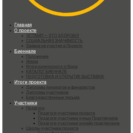
Главная
О проекте
ЭСТАМП — ЭТО ЗДО́РОВО!
СОЦИАЛЬНАЯ ЗНАЧИМОСТЬ
Заявка на участие в Проекте
Биеннале
Положение
Жюри
Итоги конкурсного отбора
КАТАЛОГ БИЕННАЛЕ
ПОДГОТОВКА И ОТКРЫТИЕ ВЫСТАВКИ.
Итоги проекта
Дипломы лауреатов и финалистов
Дипломы участников
Благодарственные письма
Участники
Педагоги
Педагоги-участники проекта
Педагоги-участники очных Практикумов
Педагоги-участники онлайн практикумов
Школы-участники проекта