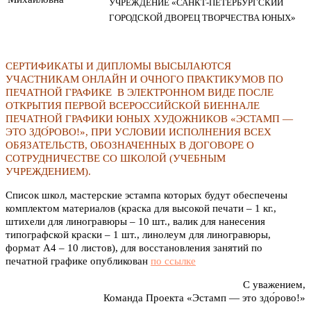
УЧРЕЖДЕНИЕ «САНКТ-ПЕТЕРБУРГСКИЙ
ГОРОДСКОЙ ДВОРЕЦ ТВОРЧЕСТВА ЮНЫХ»
СЕРТИФИКАТЫ И ДИПЛОМЫ ВЫСЫЛАЮТСЯ
УЧАСТНИКАМ ОНЛАЙН И ОЧНОГО ПРАКТИКУМОВ ПО
ПЕЧАТНОЙ ГРАФИКЕ В ЭЛЕКТРОННОМ ВИДЕ ПОСЛЕ
ОТКРЫТИЯ ПЕРВОЙ ВСЕРОССИЙСКОЙ БИЕННАЛЕ
ПЕЧАТНОЙ ГРАФИКИ ЮНЫХ ХУДОЖНИКОВ «ЭСТАМП —
ЭТО ЗДО́РОВО!», ПРИ УСЛОВИИ ИСПОЛНЕНИЯ ВСЕХ
ОБЯЗАТЕЛЬСТВ, ОБОЗНАЧЕННЫХ В ДОГОВОРЕ О
СОТРУДНИЧЕСТВЕ СО ШКОЛОЙ (УЧЕБНЫМ
УЧРЕЖДЕНИЕМ).
Список школ, мастерские эстампа которых будут обеспечены
комплектом материалов (краска для высокой печати – 1 кг.,
штихели для линогравюры – 10 шт., валик для нанесения
типографской краски – 1 шт., линолеум для линогравюры,
формат А4 – 10 листов), для восстановления занятий по
печатной графике опубликован
по ссылке
С уважением,
Команда Проекта «Эстамп — это здо́рово!»