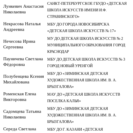
САНКТ-ПЕТЕРБУРГСКОЕ ГБУДО «ДЕТСКАЯ
Лункевич Анастасия
ШКОЛА ИСКУССТВ ИМЕНИ И.Ф.
Николаевна
СТРАВИНСКОГО»
Некрасова Наталья
МБУ ДО ГОРОДА НОВОСИБИРСКА
Андреевна
«ДЕТСКАЯ ШКОЛА ИСКУССТВ № 17»
МУ ДО ДЕТСКАЯ ШКОЛА ИСКУССТВ № 2
Нечесова Ирина
МУНИЦИПАЛЬНОГО ОБРАЗОВАНИЯ ГОРОД
Сергеевна
КРАСНОДАР
Пауничева Светлана
МБУ ДО ДЕТСКАЯ ШКОЛА ИСКУССТВ № 3
Фёдоровна
ГОРОД НОВЫЙ УРЕНГОЙ
МБУ ДО «ЗИМИНСКАЯ ДЕТСКАЯ
Полубенцева Ксения
ХУДОЖЕСТВЕННАЯ ШКОЛА ИМ. В. А.
Михайлована
БРЫЗГАЛОВА»
Роменская Елена
МАУ ДО «ДЕТСКАЯ ШКОЛА ИСКУССТВ
Викторовна
ПОСЕЛКА КАЛЬЯ»
МБУ ДО «ЗИМИНСКАЯ ДЕТСКАЯ
Садомцева Татьяна
ХУДОЖЕСТВЕННАЯ ШКОЛА ИМ. В. А.
Николаевна
БРЫЗГАЛОВА»
Середа Светлана
МБУ ДО Г. КАЗАНИ «ДЕТСКАЯ