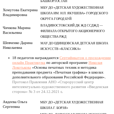
БАШКОРТОСТАН
МБУ ДО «ДЕТСКАЯ ХУДОЖЕСТВЕННАЯ
Хомутова Екатерина
ШКОЛА ИМ. Н.П. ЯКУШЕВА» ГОРОДСКОГО
Владимировна
ОКРУГА ГОРОД БУЙ
ВЛАДИВОСТОКСКИЙ ДК ЖД ССДЖД —
Чичкова Марина
ФИЛИАЛА ОТКРЫТОГО АКЦИОНЕРНОГО
Васильевна
ОБЩЕСТВА РЖД
Шевченко Дарина
МАУ ДО ОДИНЦОВСКАЯ ДЕТСКАЯ ШКОЛА
Николаевна
ИСКУССТВ «КЛАССИКА»
18 педагогов награждаются
Сертификатом о прохождении
онлайн Практикума
по авторской программе
Николая
Локотькова
«Основы печатных техник и методика
преподавания предмета «Печатная графика» в школах
дополнительного образования Российской Федерации».
Протокол Правления АНО «Старорусский центр
интеллектуально-художественного развития «Введенская
сторона» № 3 от 24.12.2021 г
.
Авдеева Ольга
МБУ ДО «ДЕТСКАЯ ХУДОЖЕСТВЕННАЯ
Сергеевна
ШКОЛА Г. БОРЗЯ»