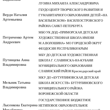
ЛУЗИНА МИХАИЛА АЛЕКСАНДРОВИЧА
ГБУДО ЦЕНТР ТВОРЧЕСКОГО РАЗВИТИЯ И
Верди Наталия
ГУМАНИТАРНОГО ОБРАЗОВАНИЯ ДЕТЕЙ «НА
Артемьевна
ВАСИЛЬЕВСКОМ» ВАСИЛЕОСТРОВСКОГО
РАЙОНА САНКТ-ПЕТЕРБУРГА
МБО УК ДОД «ПРИМОРСКАЯ ДЕТСКАЯ
Петриченко Артем
ХУДОЖЕСТВЕННАЯ ШКОЛА ИМЕНИ
Андреевич
М.А.ВОЛОШИНА» МО ГОРОДСКОЙ ОКРУГ
ФЕОДОСИЯ РЕСПУБЛИКИ КРЫМ
МБУ ДО ДЕТСКАЯ ХУДОЖЕСТВЕННАЯ
Путинцева Анна
ШКОЛА Г. СЛАВЯНСКА-НА-КУБАНИ
Владимировна
МУНИЦИПАЛЬНОГО ОБРАЗОВАНИЯ
СЛАВЯНСКИЙ РАЙОН Краснодарский край
МКУ ДО «БУТУРЛИНОВСКАЯ ДЕТСКАЯ
Мельник Татьяна
ШКОЛА ИСКУССТВ» БУТУРЛИНОВСКОГО
Владимировна
МУНИЦИПАЛЬНОГО РАЙОНА
ВОРОНЕЖСКОЙ ОБЛАСТИ
ГОСУДАРСТВЕННОЕ БЮДЖЕТНОЕ
Лысенкова Екатерина
НЕТИПОВОЕ ОБРАЗОВАТЕЛЬНОЕ
Михайловна