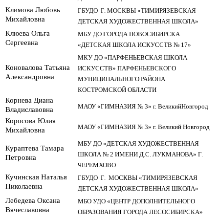
Климова Любовь
ГБУДО Г. МОСКВЫ «ТИМИРЯЗЕВСКАЯ
Михайловна
ДЕТСКАЯ ХУДОЖЕСТВЕННАЯ ШКОЛА»
Клюева Ольга
МБУ ДО ГОРОДА НОВОСИБИРСКА
Сергеевна
«ДЕТСКАЯ ШКОЛА ИСКУССТВ № 17»
МКУ ДО «ПАРФЕНЬЕВСКАЯ ШКОЛА
Коновалова Татьяна
ИСКУССТВ» ПАРФЕНЬЕВСКОГО
Александровна
МУНИЦИПАЛЬНОГО РАЙОНА
КОСТРОМСКОЙ ОБЛАСТИ
Корнева Диана
МАОУ «ГИМНАЗИЯ № 3» г. ВеликийНовгород
Владиславовна
Коросова Юлия
МАОУ «ГИМНАЗИЯ № 3» г. Великий Новгород
Михайловна
МБУ ДО «ДЕТСКАЯ ХУДОЖЕСТВЕННАЯ
Кураптева Тамара
ШКОЛА № 2 ИМЕНИ Д.С. ЛУКМАНОВА» Г.
Петровна
ЧЕРЕМХОВО
Кучинская Наталья
ГБУДО Г. МОСКВЫ «ТИМИРЯЗЕВСКАЯ
Николаевна
ДЕТСКАЯ ХУДОЖЕСТВЕННАЯ ШКОЛА»
Лебедева Оксана
МБО УДО «ЦЕНТР ДОПОЛНИТЕЛЬНОГО
Вячеславовна
ОБРАЗОВАНИЯ ГОРОДА ЛЕСОСИБИРСКА»