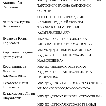
МБУ ДО «ТАРУССКАЯ ШКОЛА ИСКУССТВ»
Акимова Анна
ТАРУССКОГО РАЙОНА КАЛУЖСКОЙ
Сергеевна
ОБЛАСТИ
ОБЩЕСТВЕННОЕ УЧРЕЖДЕНИЕ
Денисенко Ирина
КАЛИНИНГРАДСКОЙ ОБЛАСТИ
Васильевна
ТВОРЧЕСКАЯ МАСТЕРСКАЯ
«АЛЬТЕРНАТИВА-АРТ»
Дударева Юлия
МБУ ДО ГОРОДА НОВОСИБИРСКА
Борисовна
«ДЕТСКАЯ ШКОЛА ИСКУССТВ № 17»
МБОУК ДОД «ПРИМОРСКАЯ ДЕТСКАЯ
Кириленко Людмила
ХУДОЖЕСТВЕННАЯ ШКОЛА ИМЕНИ
Григорьевна
М.А.ВОЛОШИНА»
Крестьянинова
МБУ ДО «ЗИМИНСКАЯ ДЕТСКАЯ
Любовь
ХУДОЖЕСТВЕННАЯ ШКОЛА ИМ. В. А.
Александровна
БРЫЗГАЛОВА»
Кузовлева Юлия
МБУ ДО «ДЕТСКАЯ ШКОЛА ИСКУССТВ №4»
Борисовна
МИАССКОГО ГОРОДСКОГО ОКРУГА
Кутлахметова Лилия
МБУ ДО «ДЕТСКАЯ ШКОЛА ИСКУССТВ №1»
Шаукатовна
МБУ ДО «ДЕТСКАЯ ХУДОЖЕСТВЕННАЯ