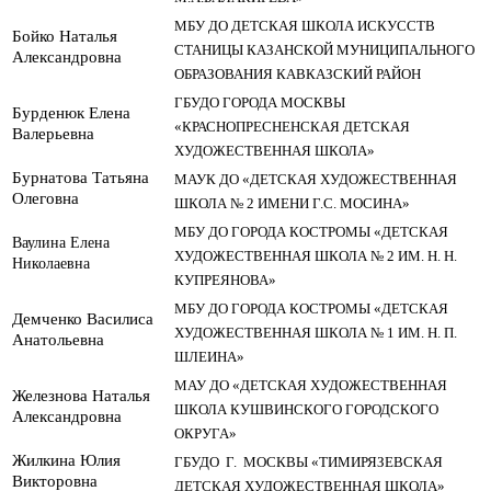
МБУ ДО ДЕТСКАЯ ШКОЛА ИСКУССТВ
Бойко Наталья
СТАНИЦЫ КАЗАНСКОЙ МУНИЦИПАЛЬНОГО
Александровна
ОБРАЗОВАНИЯ КАВКАЗСКИЙ РАЙОН
ГБУДО ГОРОДА МОСКВЫ
Бурденюк Елена
«КРАСНОПРЕСНЕНСКАЯ ДЕТСКАЯ
Валерьевна
ХУДОЖЕСТВЕННАЯ ШКОЛА»
Бурнатова Татьяна
МАУК ДО «ДЕТСКАЯ ХУДОЖЕСТВЕННАЯ
Олеговна
ШКОЛА № 2 ИМЕНИ Г.С. МОСИНА»
МБУ ДО ГОРОДА КОСТРОМЫ «ДЕТСКАЯ
Ваулина Елена
ХУДОЖЕСТВЕННАЯ ШКОЛА № 2 ИМ. Н. Н.
Николаевна
КУПРЕЯНОВА»
МБУ ДО ГОРОДА КОСТРОМЫ «ДЕТСКАЯ
Демченко Василиса
ХУДОЖЕСТВЕННАЯ ШКОЛА № 1 ИМ. Н. П.
Анатольевна
ШЛЕИНА»
МАУ ДО «ДЕТСКАЯ ХУДОЖЕСТВЕННАЯ
Железнова Наталья
ШКОЛА КУШВИНСКОГО ГОРОДСКОГО
Александровна
ОКРУГА»
Жилкина Юлия
ГБУДО Г. МОСКВЫ «ТИМИРЯЗЕВСКАЯ
Викторовна
ДЕТСКАЯ ХУДОЖЕСТВЕННАЯ ШКОЛА»