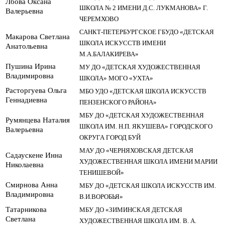
Лбова Оксана
ШКОЛА № 2 ИМЕНИ Д.С. ЛУКМАНОВА» Г.
Валерьевна
ЧЕРЕМХОВО
САНКТ-ПЕТЕРБУРГСКОЕ ГБУДО «ДЕТСКАЯ
Макарова Светлана
ШКОЛА ИСКУССТВ ИМЕНИ
Анатольевна
М.А.БАЛАКИРЕВА»
Пушина Ирина
МУ ДО «ДЕТСКАЯ ХУДОЖЕСТВЕННАЯ
Владимировна
ШКОЛА» МОГО «УХТА»
Расторгуева Ольга
МБО УДО «ДЕТСКАЯ ШКОЛА ИСКУССТВ
Геннадиевна
ПЕНЗЕНСКОГО РАЙОНА»
МБУ ДО «ДЕТСКАЯ ХУДОЖЕСТВЕННАЯ
Румянцева Наталия
ШКОЛА ИМ. Н.П. ЯКУШЕВА» ГОРОДСКОГО
Валерьевна
ОКРУГА ГОРОД БУЙ
МАУ ДО «ЧЕРНЯХОВСКАЯ ДЕТСКАЯ
Садаускене Инна
ХУДОЖЕСТВЕННАЯ ШКОЛА ИМЕНИ МАРИИ
Николаевна
ТЕНИШЕВОЙ»
Смирнова Анна
МБУ ДО «ДЕТСКАЯ ШКОЛА ИСКУССТВ ИМ.
Владимировна
В.И.ВОРОБЬЯ»
Татарникова
МБУ ДО «ЗИМИНСКАЯ ДЕТСКАЯ
Светлана
ХУДОЖЕСТВЕННАЯ ШКОЛА ИМ. В. А.