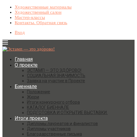
Художественные материалы
Художественный салон
Мастер-классы
Контакты. Обратная связь
Вход
Главная
О проекте
ЭСТАМП — ЭТО ЗДО́РОВО!
СОЦИАЛЬНАЯ ЗНАЧИМОСТЬ
Заявка на участие в Проекте
Биеннале
Положение
Жюри
Итоги конкурсного отбора
КАТАЛОГ БИЕННАЛЕ
ПОДГОТОВКА И ОТКРЫТИЕ ВЫСТАВКИ.
Итоги проекта
Дипломы лауреатов и финалистов
Дипломы участников
Благодарственные письма