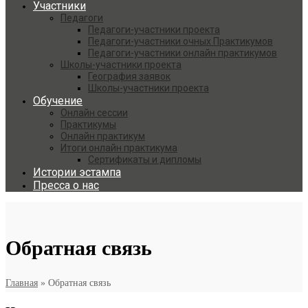
Участники
Педагоги
Педагоги-участники проекта
Педагоги-участники очных Практикумов
Педагоги-участники онлайн практикумов
Школы-участники проекта
География заявок
Школы-участники проекта
Обучение
Онлайн сессии
Практикумы
Онлайн практикум
Итоги онлайн практикума
Сертификаты и дипломы
Истории эстампа
Пресса о нас
Обратная связь
Главная
»
Обратная связь