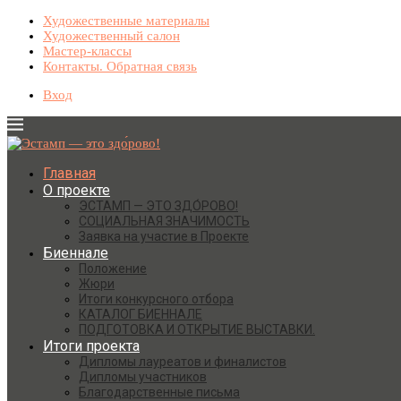
Художественные материалы
Художественный салон
Мастер-классы
Контакты. Обратная связь
Вход
Главная
О проекте
ЭСТАМП — ЭТО ЗДО́РОВО!
СОЦИАЛЬНАЯ ЗНАЧИМОСТЬ
Заявка на участие в Проекте
Биеннале
Положение
Жюри
Итоги конкурсного отбора
КАТАЛОГ БИЕННАЛЕ
ПОДГОТОВКА И ОТКРЫТИЕ ВЫСТАВКИ.
Итоги проекта
Дипломы лауреатов и финалистов
Дипломы участников
Благодарственные письма