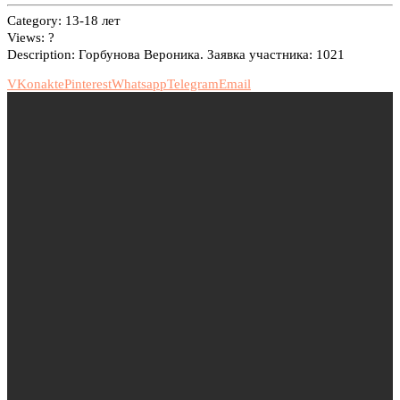
Category:
13-18 лет
Views:
?
Description:
Горбунова Вероника. Заявка участника: 1021
VKonakte
Pinterest
Whatsapp
Telegram
Email