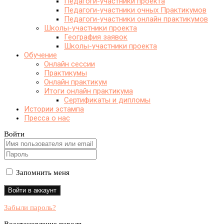
Педагоги-участники проекта
Педагоги-участники очных Практикумов
Педагоги-участники онлайн практикумов
Школы-участники проекта
География заявок
Школы-участники проекта
Обучение
Онлайн сессии
Практикумы
Онлайн практикум
Итоги онлайн практикума
Сертификаты и дипломы
Истории эстампа
Пресса о нас
Войти
Запомнить меня
Забыли пароль?