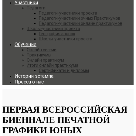
Участники
Педагоги
Педагоги-участники проекта
Педагоги-участники очных Практикумов
Педагоги-участники онлайн практикумов
Школы-участники проекта
География заявок
Школы-участники проекта
Обучение
Онлайн сессии
Практикумы
Онлайн практикум
Итоги онлайн практикума
Сертификаты и дипломы
Истории эстампа
Пресса о нас
ПЕРВАЯ ВСЕРОССИЙСКАЯ
БИЕННАЛЕ ПЕЧАТНОЙ
ГРАФИКИ ЮНЫХ