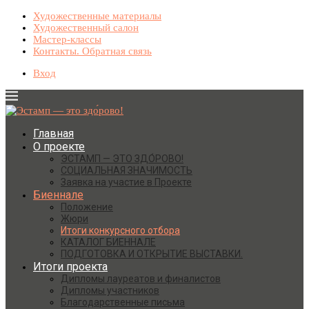
Художественные материалы
Художественный салон
Мастер-классы
Контакты. Обратная связь
Вход
Главная
О проекте
ЭСТАМП — ЭТО ЗДО́РОВО!
СОЦИАЛЬНАЯ ЗНАЧИМОСТЬ
Заявка на участие в Проекте
Биеннале
Положение
Жюри
Итоги конкурсного отбора
КАТАЛОГ БИЕННАЛЕ
ПОДГОТОВКА И ОТКРЫТИЕ ВЫСТАВКИ.
Итоги проекта
Дипломы лауреатов и финалистов
Дипломы участников
Благодарственные письма