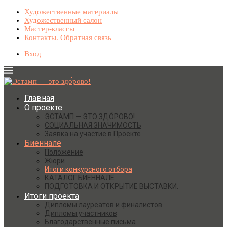
Художественные материалы
Художественный салон
Мастер-классы
Контакты. Обратная связь
Вход
Главная
О проекте
ЭСТАМП — ЭТО ЗДО́РОВО!
СОЦИАЛЬНАЯ ЗНАЧИМОСТЬ
Заявка на участие в Проекте
Биеннале
Положение
Жюри
Итоги конкурсного отбора
КАТАЛОГ БИЕННАЛЕ
ПОДГОТОВКА И ОТКРЫТИЕ ВЫСТАВКИ.
Итоги проекта
Дипломы лауреатов и финалистов
Дипломы участников
Благодарственные письма