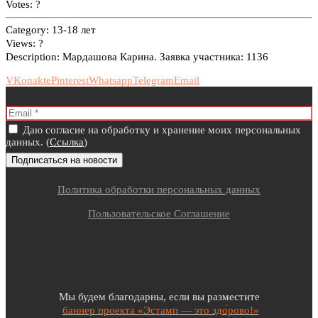
Votes:
?
Category:
13-18 лет
Views:
?
Description:
Мардашова Карина. Заявка участника: 1136
VKonakte
Pinterest
Whatsapp
Telegram
Email
Даю согласие на обработку и хранение моих персональных
данных. (
Ссылка
)
Политика обработки персональных данных
Пользовательское Соглашение
Мы будем благодарны, если вы разместите
баннер проекта «Эстамп — это здо́рово!»