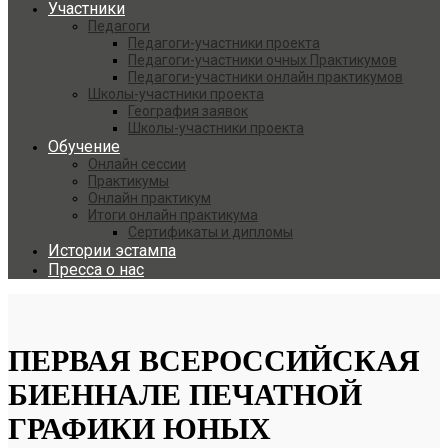
Участники
Педагоги
Педагоги-участники проекта
Педагоги-участники очных Практикумов
Педагоги-участники онлайн практикумов
Школы-участники проекта
География заявок
Школы-участники проекта
Обучение
Онлайн сессии
Практикумы
Онлайн практикум
Итоги онлайн практикума
Сертификаты и дипломы
Истории эстампа
Пресса о нас
ПЕРВАЯ ВСЕРОССИЙСКАЯ
БИЕННАЛЕ ПЕЧАТНОЙ
ГРАФИКИ ЮНЫХ