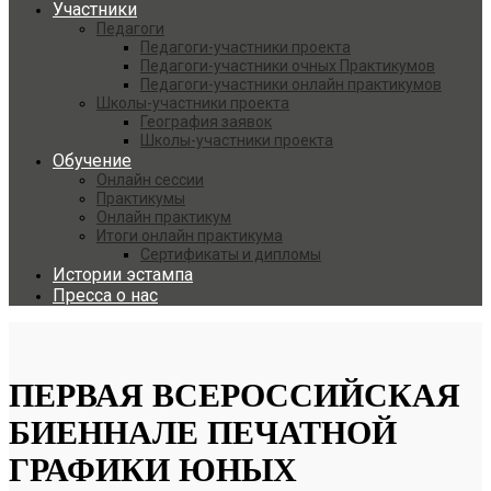
Участники
Педагоги
Педагоги-участники проекта
Педагоги-участники очных Практикумов
Педагоги-участники онлайн практикумов
Школы-участники проекта
География заявок
Школы-участники проекта
Обучение
Онлайн сессии
Практикумы
Онлайн практикум
Итоги онлайн практикума
Сертификаты и дипломы
Истории эстампа
Пресса о нас
ПЕРВАЯ ВСЕРОССИЙСКАЯ
БИЕННАЛЕ ПЕЧАТНОЙ
ГРАФИКИ ЮНЫХ