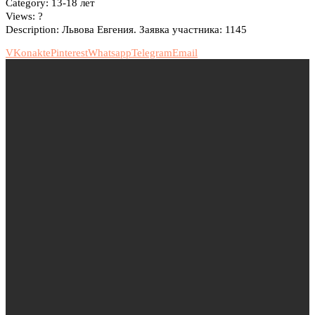
Category:
13-18 лет
Views:
?
Description:
Львова Евгения. Заявка участника: 1145
VKonakte
Pinterest
Whatsapp
Telegram
Email