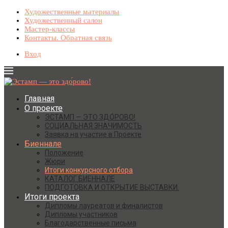
Художественные материалы
Художественный салон
Мастер-классы
Контакты. Обратная связь
Вход
Главная
О проекте
ЭСТАМП — ЭТО ЗДО́РОВО!
СОЦИАЛЬНАЯ ЗНАЧИМОСТЬ
Заявка на участие в Проекте
Биеннале
Положение
Жюри
Итоги конкурсного отбора
КАТАЛОГ БИЕННАЛЕ
ПОДГОТОВКА И ОТКРЫТИЕ ВЫСТАВКИ.
Итоги проекта
Дипломы лауреатов и финалистов
Дипломы участников
Благодарственные письма