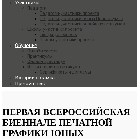
Участники
Педагоги
Педагоги-участники проекта
Педагоги-участники очных Практикумов
Педагоги-участники онлайн практикумов
Школы-участники проекта
География заявок
Школы-участники проекта
Обучение
Онлайн сессии
Практикумы
Онлайн практикум
Итоги онлайн практикума
Сертификаты и дипломы
Истории эстампа
Пресса о нас
ПЕРВАЯ ВСЕРОССИЙСКАЯ
БИЕННАЛЕ ПЕЧАТНОЙ
ГРАФИКИ ЮНЫХ