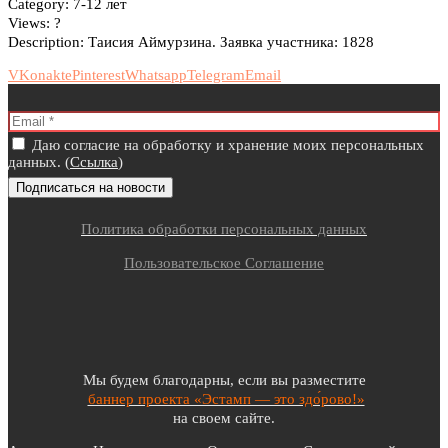
Category:
7-12 лет
Views:
?
Description:
Таисия Аймурзина. Заявка участника: 1828
VKonakte
Pinterest
Whatsapp
Telegram
Email
Даю согласие на обработку и хранение моих персональных
данных. (
Ссылка
)
Политика обработки персональных данных
Пользовательское Соглашение
Мы будем благодарны, если вы разместите
баннер проекта «Эстамп — это здо́рово!»
на своем сайте.