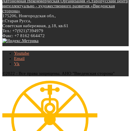
Автономная Некоммерческая Организация «Старорусский центр
интеллектуально - художественного развития «Введенская
сторона»
175206, Новгородская обл.,
г.Старая Русса,
Советская набережная, д.18, кв.61
Тел.: +7(921)7394979
Факс: +7 8162 664472
Youtube
Email
Vk
©2022 - Все права защищены. АНО "Введенская сторона"