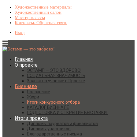
Художественные материалы
Художественный салон
Мастер-классы
Контакты. Обратная связь
Вход
Главная
О проекте
ЭСТАМП — ЭТО ЗДО́РОВО!
СОЦИАЛЬНАЯ ЗНАЧИМОСТЬ
Заявка на участие в Проекте
Биеннале
Положение
Жюри
Итоги конкурсного отбора
КАТАЛОГ БИЕННАЛЕ
ПОДГОТОВКА И ОТКРЫТИЕ ВЫСТАВКИ.
Итоги проекта
Дипломы лауреатов и финалистов
Дипломы участников
Благодарственные письма