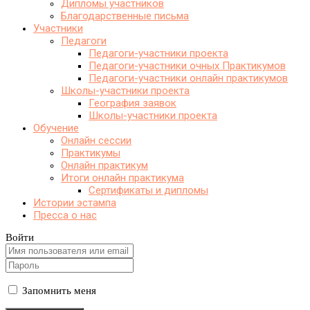
Дипломы участников
Благодарственные письма
Участники
Педагоги
Педагоги-участники проекта
Педагоги-участники очных Практикумов
Педагоги-участники онлайн практикумов
Школы-участники проекта
География заявок
Школы-участники проекта
Обучение
Онлайн сессии
Практикумы
Онлайн практикум
Итоги онлайн практикума
Сертификаты и дипломы
Истории эстампа
Пресса о нас
Войти
Запомнить меня