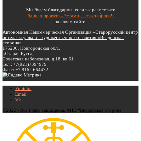
Мы будем благодарны, если вы разместите
баннер проекта «Эстамп — это здо́рово!»
на своем сайте.
Автономная Некоммерческая Организация «Старорусский центр
интеллектуально - художественного развития «Введенская
сторона»
175206, Новгородская обл.,
г.Старая Русса,
Советская набережная, д.18, кв.61
Тел.: +7(921)7394979
Факс: +7 8162 664472
Youtube
Email
Vk
©2022 - Все права защищены. АНО "Введенская сторона"