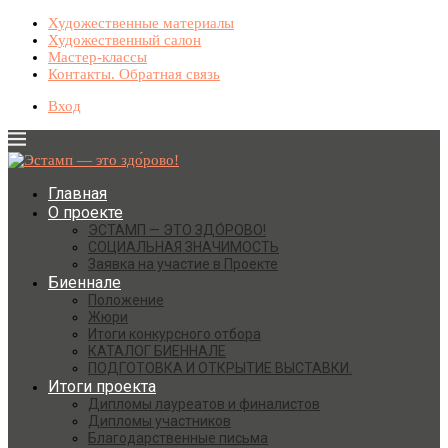
Художественные материалы
Художественный салон
Мастер-классы
Контакты. Обратная связь
Вход
Главная
О проекте
ЭСТАМП — ЭТО ЗДО́РОВО!
СОЦИАЛЬНАЯ ЗНАЧИМОСТЬ
Заявка на участие в Проекте
Биеннале
Положение
Жюри
Итоги конкурсного отбора
КАТАЛОГ БИЕННАЛЕ
ПОДГОТОВКА И ОТКРЫТИЕ ВЫСТАВКИ.
Итоги проекта
Дипломы лауреатов и финалистов
Дипломы участников
Благодарственные письма