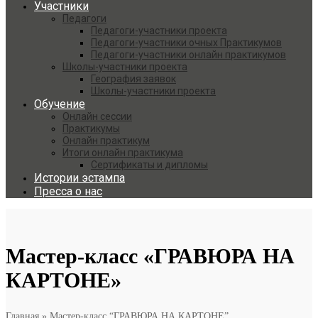
Участники
Педагоги
Педагоги-участники проекта
Педагоги-участники очных Практикумов
Педагоги-участники онлайн практикумов
Школы-участники проекта
География заявок
Школы-участники проекта
Обучение
Онлайн сессии
Практикумы
Онлайн практикум
Итоги онлайн практикума
Сертификаты и дипломы
Истории эстампа
Пресса о нас
Мастер-класс «ГРАВЮРА НА
КАРТОНЕ»
Главная
»
Мастер-класс “ГРАВЮРА НА КАРТОНЕ”