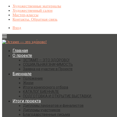
Художественные материалы
Художественный салон
Мастер-классы
Контакты. Обратная связь
Вход
Главная
О проекте
ЭСТАМП — ЭТО ЗДО́РОВО!
СОЦИАЛЬНАЯ ЗНАЧИМОСТЬ
Заявка на участие в Проекте
Биеннале
Положение
Жюри
Итоги конкурсного отбора
КАТАЛОГ БИЕННАЛЕ
ПОДГОТОВКА И ОТКРЫТИЕ ВЫСТАВКИ.
Итоги проекта
Дипломы лауреатов и финалистов
Дипломы участников
Благодарственные письма