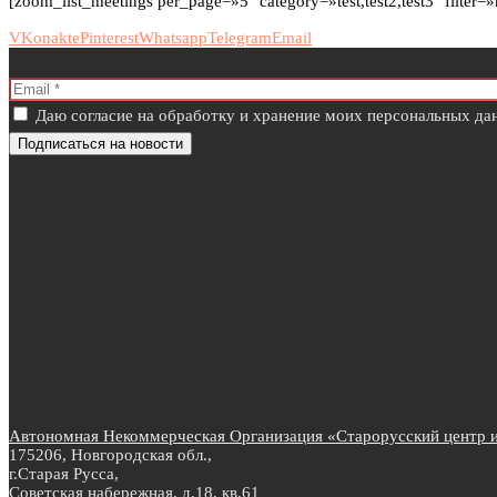
[zoom_list_meetings per_page=»5″ category=»test,test2,test3″ filte
VKonakte
Pinterest
Whatsapp
Telegram
Email
Даю согласие на обработку и хранение моих персональных дан
Автономная Некоммерческая Организация «Старорусский центр ин
175206, Новгородская обл.,
г.Старая Русса,
Советская набережная, д.18, кв.61