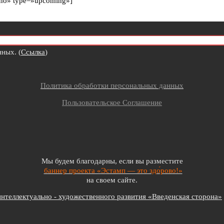
r=»no» type=»upcoming»]
ных. (
Ссылка
)
Политика обработки персональных данных
Пользовательское Соглашение
Мы будем благодарны, если вы разместите
баннер проекта «Эстамп — это здо́рово!»
на своем сайте.
теллектуально - художественного развития «Введенская сторона»