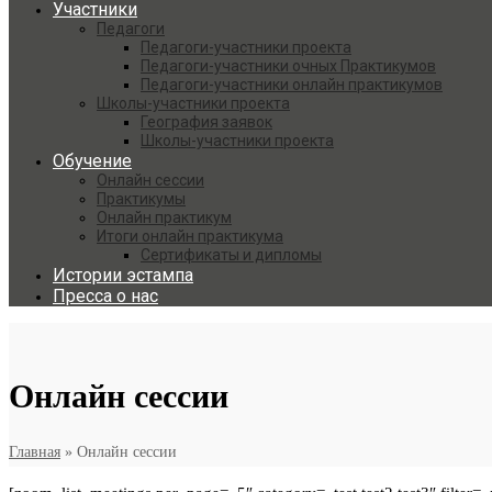
Участники
Педагоги
Педагоги-участники проекта
Педагоги-участники очных Практикумов
Педагоги-участники онлайн практикумов
Школы-участники проекта
География заявок
Школы-участники проекта
Обучение
Онлайн сессии
Практикумы
Онлайн практикум
Итоги онлайн практикума
Сертификаты и дипломы
Истории эстампа
Пресса о нас
Онлайн сессии
Главная
»
Онлайн сессии