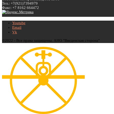
Тел.: +7(921)7394979
Факс: +7 8162 664472
Youtube
Email
Vk
©2022 - Все права защищены. АНО "Введенская сторона"