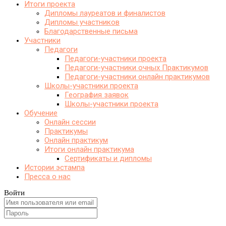
Итоги проекта
Дипломы лауреатов и финалистов
Дипломы участников
Благодарственные письма
Участники
Педагоги
Педагоги-участники проекта
Педагоги-участники очных Практикумов
Педагоги-участники онлайн практикумов
Школы-участники проекта
География заявок
Школы-участники проекта
Обучение
Онлайн сессии
Практикумы
Онлайн практикум
Итоги онлайн практикума
Сертификаты и дипломы
Истории эстампа
Пресса о нас
Войти