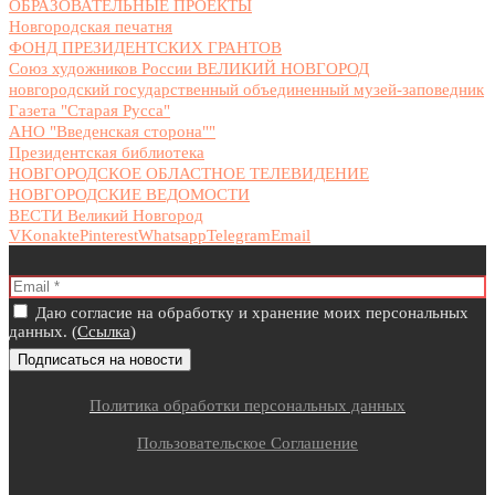
ОБРАЗОВАТЕЛЬНЫЕ ПРОЕКТЫ
Новгородская печатня
ФОНД ПРЕЗИДЕНТСКИХ ГРАНТОВ
Союз художников России ВЕЛИКИЙ НОВГОРОД
новгородский государственный объединенный музей-заповедник
Газета "Старая Русса"
АНО "Введенская сторона""
Президентская библиотека
НОВГОРОДСКОЕ ОБЛАСТНОЕ ТЕЛЕВИДЕНИЕ
НОВГОРОДСКИЕ ВЕДОМОСТИ
ВЕСТИ Великий Новгород
VKonakte
Pinterest
Whatsapp
Telegram
Email
Даю согласие на обработку и хранение моих персональных
данных. (
Ссылка
)
Политика обработки персональных данных
Пользовательское Соглашение