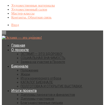
Художественные материалы
Художественный салон
Мастер-классы
Контакты. Обратная связь
Вход
Главная
О проекте
ЭСТАМП — ЭТО ЗДО́РОВО!
СОЦИАЛЬНАЯ ЗНАЧИМОСТЬ
Заявка на участие в Проекте
Биеннале
Положение
Жюри
Итоги конкурсного отбора
КАТАЛОГ БИЕННАЛЕ
ПОДГОТОВКА И ОТКРЫТИЕ ВЫСТАВКИ.
Итоги проекта
Дипломы лауреатов и финалистов
Дипломы участников
Благодарственные письма