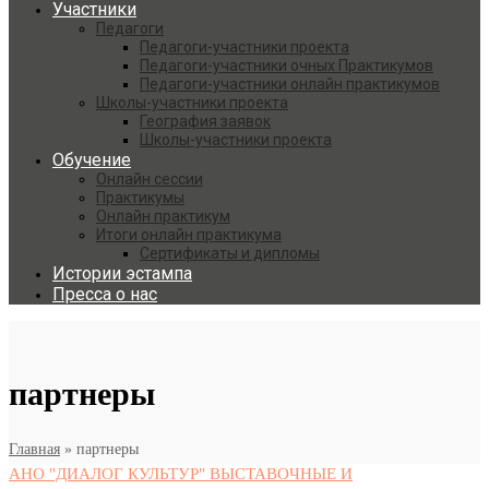
Участники
Педагоги
Педагоги-участники проекта
Педагоги-участники очных Практикумов
Педагоги-участники онлайн практикумов
Школы-участники проекта
География заявок
Школы-участники проекта
Обучение
Онлайн сессии
Практикумы
Онлайн практикум
Итоги онлайн практикума
Сертификаты и дипломы
Истории эстампа
Пресса о нас
партнеры
Главная
»
партнеры
АНО "ДИАЛОГ КУЛЬТУР" ВЫСТАВОЧНЫЕ И