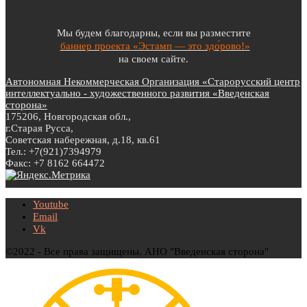
Мы будем благодарны, если вы разместите
баннер проекта «Эстамп — это здо́рово!»
на своем сайте.
Автономная Некоммерческая Организация «Старорусский центр
интеллектуально - художественного развития «Введенская
сторона»
175206, Новгородская обл.,
г.Старая Русса,
Советская набережная, д.18, кв.61
Тел.: +7(921)7394979
Факс: +7 8162 664472
Youtube
Email
Vk
©2022 - Все права защищены. АНО "Введенская сторона"