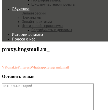
География заявок
Школы-участники проекта
Обучение
Онлайн сессии
Практикумы
Онлайн практикум
Итоги онлайн практикума
Сертификаты и дипломы
Истории эстампа
Пресса о нас
proxy.imgsmail.ru_
VKonakte
Pinterest
Whatsapp
Telegram
Email
Оставить отзыв