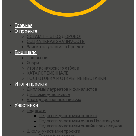
Главная
О проекте
ЭСТАМП — ЭТО ЗДО́РОВО!
СОЦИАЛЬНАЯ ЗНАЧИМОСТЬ
Заявка на участие в Проекте
Биеннале
Положение
Жюри
Итоги конкурсного отбора
КАТАЛОГ БИЕННАЛЕ
ПОДГОТОВКА И ОТКРЫТИЕ ВЫСТАВКИ.
Итоги проекта
Дипломы лауреатов и финалистов
Дипломы участников
Благодарственные письма
Участники
Педагоги
Педагоги-участники проекта
Педагоги-участники очных Практикумов
Педагоги-участники онлайн практикумов
Школы-участники проекта