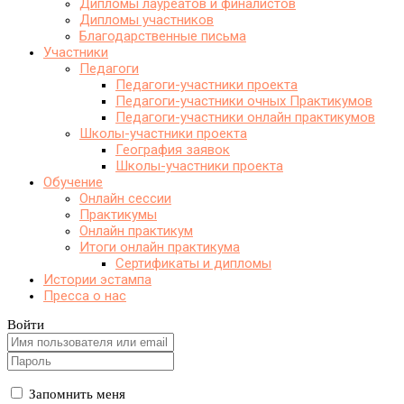
Дипломы лауреатов и финалистов
Дипломы участников
Благодарственные письма
Участники
Педагоги
Педагоги-участники проекта
Педагоги-участники очных Практикумов
Педагоги-участники онлайн практикумов
Школы-участники проекта
География заявок
Школы-участники проекта
Обучение
Онлайн сессии
Практикумы
Онлайн практикум
Итоги онлайн практикума
Сертификаты и дипломы
Истории эстампа
Пресса о нас
Войти
Запомнить меня