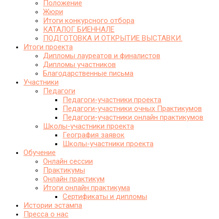
Положение
Жюри
Итоги конкурсного отбора
КАТАЛОГ БИЕННАЛЕ
ПОДГОТОВКА И ОТКРЫТИЕ ВЫСТАВКИ.
Итоги проекта
Дипломы лауреатов и финалистов
Дипломы участников
Благодарственные письма
Участники
Педагоги
Педагоги-участники проекта
Педагоги-участники очных Практикумов
Педагоги-участники онлайн практикумов
Школы-участники проекта
География заявок
Школы-участники проекта
Обучение
Онлайн сессии
Практикумы
Онлайн практикум
Итоги онлайн практикума
Сертификаты и дипломы
Истории эстампа
Пресса о нас