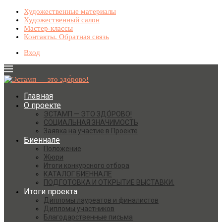
Художественные материалы
Художественный салон
Мастер-классы
Контакты. Обратная связь
Вход
Главная
О проекте
ЭСТАМП — ЭТО ЗДО́РОВО!
СОЦИАЛЬНАЯ ЗНАЧИМОСТЬ
Заявка на участие в Проекте
Биеннале
Положение
Жюри
Итоги конкурсного отбора
КАТАЛОГ БИЕННАЛЕ
ПОДГОТОВКА И ОТКРЫТИЕ ВЫСТАВКИ.
Итоги проекта
Дипломы лауреатов и финалистов
Дипломы участников
Благодарственные письма