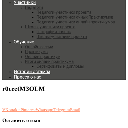
Участники
Педагоги
Педагоги-участники проекта
Педагоги-участники очных Практикумов
Педагоги-участники онлайн практикумов
Школы-участники проекта
География заявок
Школы-участники проекта
Обучение
Онлайн сессии
Практикумы
Онлайн практикум
Итоги онлайн практикума
Сертификаты и дипломы
Истории эстампа
Пресса о нас
r0ceetM3OLM
VKonakte
Pinterest
Whatsapp
Telegram
Email
Оставить отзыв