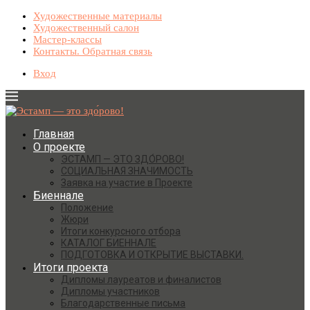
Художественные материалы
Художественный салон
Мастер-классы
Контакты. Обратная связь
Вход
Главная
О проекте
ЭСТАМП — ЭТО ЗДО́РОВО!
СОЦИАЛЬНАЯ ЗНАЧИМОСТЬ
Заявка на участие в Проекте
Биеннале
Положение
Жюри
Итоги конкурсного отбора
КАТАЛОГ БИЕННАЛЕ
ПОДГОТОВКА И ОТКРЫТИЕ ВЫСТАВКИ.
Итоги проекта
Дипломы лауреатов и финалистов
Дипломы участников
Благодарственные письма