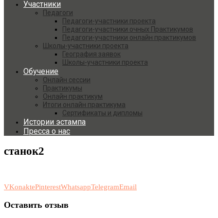
Участники
Педагоги
Педагоги-участники проекта
Педагоги-участники очных Практикумов
Педагоги-участники онлайн практикумов
Школы-участники проекта
География заявок
Школы-участники проекта
Обучение
Онлайн сессии
Практикумы
Онлайн практикум
Итоги онлайн практикума
Сертификаты и дипломы
Истории эстампа
Пресса о нас
станок2
VKonakte
Pinterest
Whatsapp
Telegram
Email
Оставить отзыв