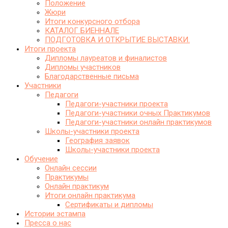
Положение
Жюри
Итоги конкурсного отбора
КАТАЛОГ БИЕННАЛЕ
ПОДГОТОВКА И ОТКРЫТИЕ ВЫСТАВКИ.
Итоги проекта
Дипломы лауреатов и финалистов
Дипломы участников
Благодарственные письма
Участники
Педагоги
Педагоги-участники проекта
Педагоги-участники очных Практикумов
Педагоги-участники онлайн практикумов
Школы-участники проекта
География заявок
Школы-участники проекта
Обучение
Онлайн сессии
Практикумы
Онлайн практикум
Итоги онлайн практикума
Сертификаты и дипломы
Истории эстампа
Пресса о нас