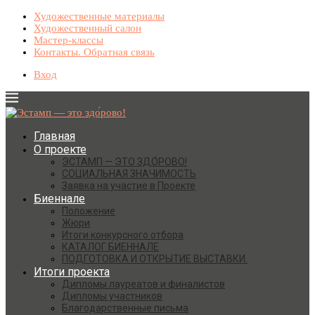
Художественные материалы
Художественный салон
Мастер-классы
Контакты. Обратная связь
Вход
Главная
О проекте
ЭСТАМП — ЭТО ЗДО́РОВО!
СОЦИАЛЬНАЯ ЗНАЧИМОСТЬ
Заявка на участие в Проекте
Биеннале
Положение
Жюри
Итоги конкурсного отбора
КАТАЛОГ БИЕННАЛЕ
ПОДГОТОВКА И ОТКРЫТИЕ ВЫСТАВКИ.
Итоги проекта
Дипломы лауреатов и финалистов
Дипломы участников
Благодарственные письма