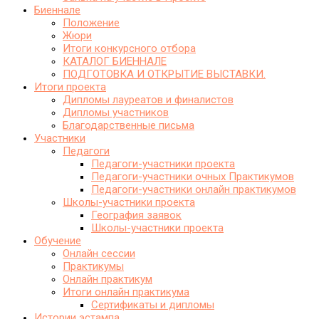
Биеннале
Положение
Жюри
Итоги конкурсного отбора
КАТАЛОГ БИЕННАЛЕ
ПОДГОТОВКА И ОТКРЫТИЕ ВЫСТАВКИ.
Итоги проекта
Дипломы лауреатов и финалистов
Дипломы участников
Благодарственные письма
Участники
Педагоги
Педагоги-участники проекта
Педагоги-участники очных Практикумов
Педагоги-участники онлайн практикумов
Школы-участники проекта
География заявок
Школы-участники проекта
Обучение
Онлайн сессии
Практикумы
Онлайн практикум
Итоги онлайн практикума
Сертификаты и дипломы
Истории эстампа