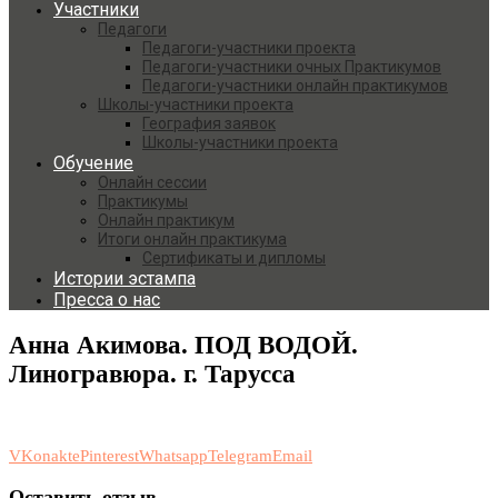
Участники
Педагоги
Педагоги-участники проекта
Педагоги-участники очных Практикумов
Педагоги-участники онлайн практикумов
Школы-участники проекта
География заявок
Школы-участники проекта
Обучение
Онлайн сессии
Практикумы
Онлайн практикум
Итоги онлайн практикума
Сертификаты и дипломы
Истории эстампа
Пресса о нас
Анна Акимова. ПОД ВОДОЙ.
Линогравюра. г. Тарусса
VKonakte
Pinterest
Whatsapp
Telegram
Email
Оставить отзыв