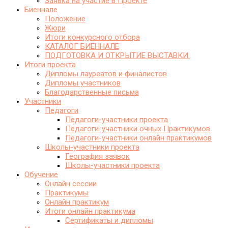
Заявка на участие в Проекте
Биеннале
Положение
Жюри
Итоги конкурсного отбора
КАТАЛОГ БИЕННАЛЕ
ПОДГОТОВКА И ОТКРЫТИЕ ВЫСТАВКИ.
Итоги проекта
Дипломы лауреатов и финалистов
Дипломы участников
Благодарственные письма
Участники
Педагоги
Педагоги-участники проекта
Педагоги-участники очных Практикумов
Педагоги-участники онлайн практикумов
Школы-участники проекта
География заявок
Школы-участники проекта
Обучение
Онлайн сессии
Практикумы
Онлайн практикум
Итоги онлайн практикума
Сертификаты и дипломы