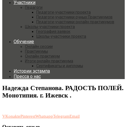
Участники
Педагоги
Педагоги-участники проекта
Педагоги-участники очных Практикумов
Педагоги-участники онлайн практикумов
Школы-участники проекта
География заявок
Школы-участники проекта
Обучение
Онлайн сессии
Практикумы
Онлайн практикум
Итоги онлайн практикума
Сертификаты и дипломы
Истории эстампа
Пресса о нас
Надежда Степанова. РАДОСТЬ ПОЛЕЙ.
Монотипия. г. Ижевск .
VKonakte
Pinterest
Whatsapp
Telegram
Email
Оставить отзыв