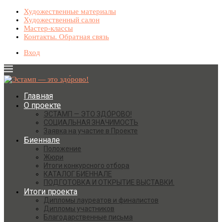
Художественные материалы
Художественный салон
Мастер-классы
Контакты. Обратная связь
Вход
Главная
О проекте
ЭСТАМП — ЭТО ЗДО́РОВО!
СОЦИАЛЬНАЯ ЗНАЧИМОСТЬ
Заявка на участие в Проекте
Биеннале
Положение
Жюри
Итоги конкурсного отбора
КАТАЛОГ БИЕННАЛЕ
ПОДГОТОВКА И ОТКРЫТИЕ ВЫСТАВКИ.
Итоги проекта
Дипломы лауреатов и финалистов
Дипломы участников
Благодарственные письма