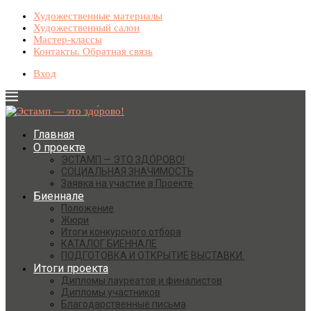
Художественные материалы
Художественный салон
Мастер-классы
Контакты. Обратная связь
Вход
Главная
О проекте
ЭСТАМП — ЭТО ЗДО́РОВО!
СОЦИАЛЬНАЯ ЗНАЧИМОСТЬ
Заявка на участие в Проекте
Биеннале
Положение
Жюри
Итоги конкурсного отбора
КАТАЛОГ БИЕННАЛЕ
ПОДГОТОВКА И ОТКРЫТИЕ ВЫСТАВКИ.
Итоги проекта
Дипломы лауреатов и финалистов
Дипломы участников
Благодарственные письма