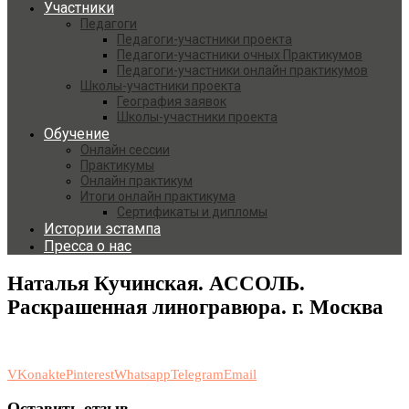
Участники
Педагоги
Педагоги-участники проекта
Педагоги-участники очных Практикумов
Педагоги-участники онлайн практикумов
Школы-участники проекта
География заявок
Школы-участники проекта
Обучение
Онлайн сессии
Практикумы
Онлайн практикум
Итоги онлайн практикума
Сертификаты и дипломы
Истории эстампа
Пресса о нас
Наталья Кучинская. АССОЛЬ.
Раскрашенная линогравюра. г. Москва
VKonakte
Pinterest
Whatsapp
Telegram
Email
Оставить отзыв