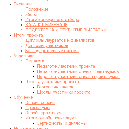
Биеннале
Положение
Жюри
Итоги конкурсного отбора
КАТАЛОГ БИЕННАЛЕ
ПОДГОТОВКА И ОТКРЫТИЕ ВЫСТАВКИ.
Итоги проекта
Дипломы лауреатов и финалистов
Дипломы участников
Благодарственные письма
Участники
Педагоги
Педагоги-участники проекта
Педагоги-участники очных Практикумов
Педагоги-участники онлайн практикумов
Школы-участники проекта
География заявок
Школы-участники проекта
Обучение
Онлайн сессии
Практикумы
Онлайн практикум
Итоги онлайн практикума
Сертификаты и дипломы
Истории эстампа