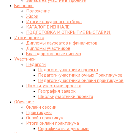
Заявка на участие в Проекте
Биеннале
Положение
Жюри
Итоги конкурсного отбора
КАТАЛОГ БИЕННАЛЕ
ПОДГОТОВКА И ОТКРЫТИЕ ВЫСТАВКИ.
Итоги проекта
Дипломы лауреатов и финалистов
Дипломы участников
Благодарственные письма
Участники
Педагоги
Педагоги-участники проекта
Педагоги-участники очных Практикумов
Педагоги-участники онлайн практикумов
Школы-участники проекта
География заявок
Школы-участники проекта
Обучение
Онлайн сессии
Практикумы
Онлайн практикум
Итоги онлайн практикума
Сертификаты и дипломы