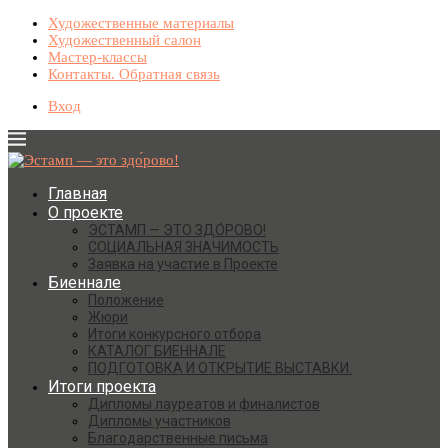
Художественные материалы
Художественный салон
Мастер-классы
Контакты. Обратная связь
Вход
Главная
О проекте
ЭСТАМП — ЭТО ЗДО́РОВО!
СОЦИАЛЬНАЯ ЗНАЧИМОСТЬ
Заявка на участие в Проекте
Биеннале
Положение
Жюри
Итоги конкурсного отбора
КАТАЛОГ БИЕННАЛЕ
ПОДГОТОВКА И ОТКРЫТИЕ ВЫСТАВКИ.
Итоги проекта
Дипломы лауреатов и финалистов
Дипломы участников
Благодарственные письма