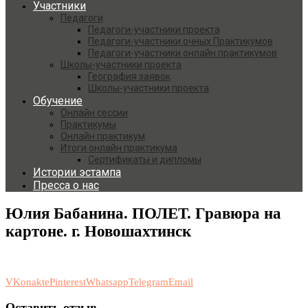
Участники
Педагоги
Педагоги-участники проекта
Педагоги-участники очных Практикумов
Педагоги-участники онлайн практикумов
Школы-участники проекта
География заявок
Школы-участники проекта
Обучение
Онлайн сессии
Практикумы
Онлайн практикум
Итоги онлайн практикума
Сертификаты и дипломы
Истории эстампа
Пресса о нас
Юлия Бабанина. ПОЛЕТ. Гравюра на
картоне. г. Новошахтинск
VKonakte
Pinterest
Whatsapp
Telegram
Email
Оставить отзыв