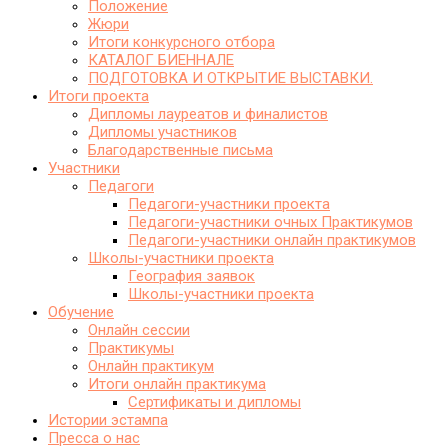
Положение
Жюри
Итоги конкурсного отбора
КАТАЛОГ БИЕННАЛЕ
ПОДГОТОВКА И ОТКРЫТИЕ ВЫСТАВКИ.
Итоги проекта
Дипломы лауреатов и финалистов
Дипломы участников
Благодарственные письма
Участники
Педагоги
Педагоги-участники проекта
Педагоги-участники очных Практикумов
Педагоги-участники онлайн практикумов
Школы-участники проекта
География заявок
Школы-участники проекта
Обучение
Онлайн сессии
Практикумы
Онлайн практикум
Итоги онлайн практикума
Сертификаты и дипломы
Истории эстампа
Пресса о нас