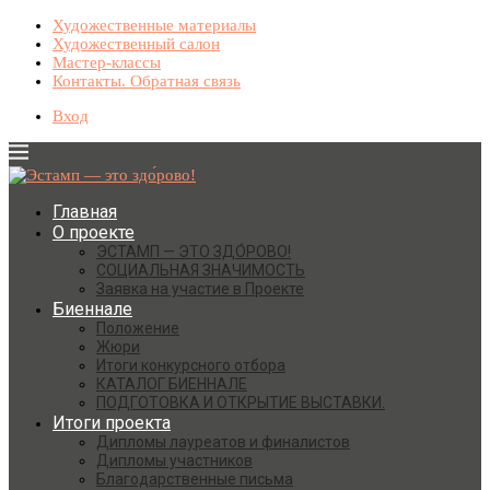
Художественные материалы
Художественный салон
Мастер-классы
Контакты. Обратная связь
Вход
Главная
О проекте
ЭСТАМП — ЭТО ЗДО́РОВО!
СОЦИАЛЬНАЯ ЗНАЧИМОСТЬ
Заявка на участие в Проекте
Биеннале
Положение
Жюри
Итоги конкурсного отбора
КАТАЛОГ БИЕННАЛЕ
ПОДГОТОВКА И ОТКРЫТИЕ ВЫСТАВКИ.
Итоги проекта
Дипломы лауреатов и финалистов
Дипломы участников
Благодарственные письма