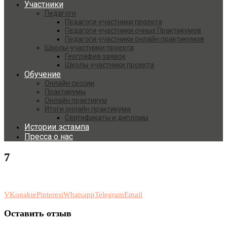
Участники
Педагоги
Педагоги-участники проекта
Педагоги-участники очных Практикумов
Педагоги-участники онлайн практикумов
Школы-участники проекта
География заявок
Школы-участники проекта
Обучение
Онлайн сессии
Практикумы
Онлайн практикум
Итоги онлайн практикума
Сертификаты и дипломы
Истории эстампа
Пресса о нас
7
VKonakte
Pinterest
Whatsapp
Telegram
Email
Оставить отзыв