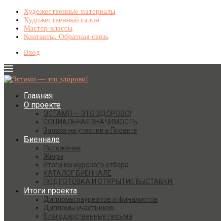
Художественные материалы
Художественный салон
Мастер-классы
Контакты. Обратная связь
Вход
Главная
О проекте
ЭСТАМП — ЭТО ЗДО́РОВО!
СОЦИАЛЬНАЯ ЗНАЧИМОСТЬ
Заявка на участие в Проекте
Биеннале
Положение
Жюри
Итоги конкурсного отбора
КАТАЛОГ БИЕННАЛЕ
ПОДГОТОВКА И ОТКРЫТИЕ ВЫСТАВКИ.
Итоги проекта
Дипломы лауреатов и финалистов
Дипломы участников
Благодарственные письма