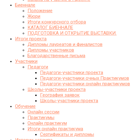
Биеннале
Положение
Жюри
Итоги конкурсного отбора
КАТАЛОГ БИЕННАЛЕ
ПОДГОТОВКА И ОТКРЫТИЕ ВЫСТАВКИ.
Итоги проекта
Дипломы лауреатов и финалистов
Дипломы участников
Благодарственные письма
Участники
Педагоги
Педагоги-участники проекта
Педагоги-участники очных Практикумов
Педагоги-участники онлайн практикумов
Школы-участники проекта
География заявок
Школы-участники проекта
Обучение
Онлайн сессии
Практикумы
Онлайн практикум
Итоги онлайн практикума
Сертификаты и дипломы