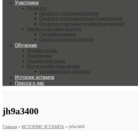
Участники
Педагоги
Педагоги-участники проекта
Педагоги-участники очных Практикумов
Педагоги-участники онлайн практикумов
Школы-участники проекта
География заявок
Школы-участники проекта
Обучение
Онлайн сессии
Практикумы
Онлайн практикум
Итоги онлайн практикума
Сертификаты и дипломы
Истории эстампа
Пресса о нас
jh9a3400
Главная
»
ИСТОРИИ ЭСТАМПА
»
jh9a3400