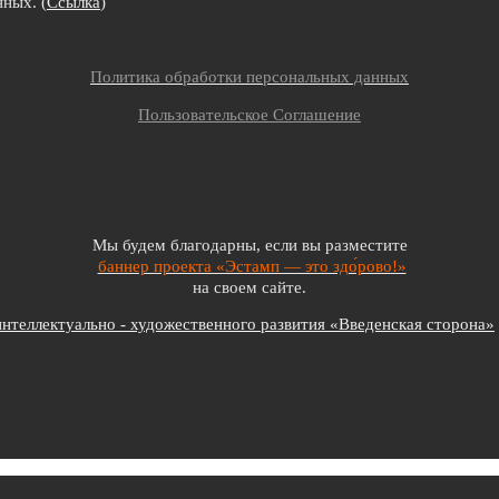
ных. (
Ссылка
)
Политика обработки персональных данных
Пользовательское Соглашение
Мы будем благодарны, если вы разместите
баннер проекта «Эстамп — это здо́рово!»
на своем сайте.
теллектуально - художественного развития «Введенская сторона»