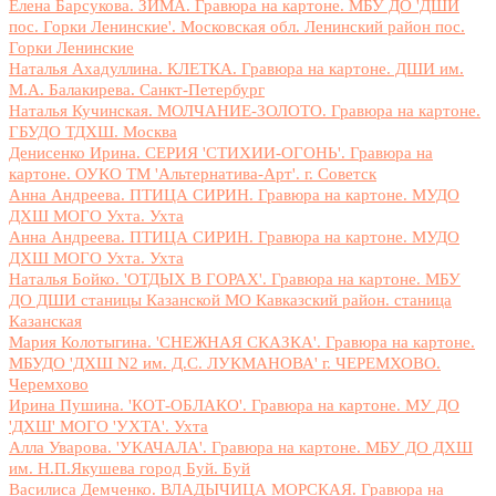
Елена Барсукова. ЗИМА. Гравюра на картоне. МБУ ДО 'ДШИ
пос. Горки Ленинские'. Московская обл. Ленинский район пос.
Горки Ленинские
Наталья Ахадуллина. КЛЕТКА. Гравюра на картоне. ДШИ им.
М.А. Балакирева. Санкт-Петербург
Наталья Кучинская. МОЛЧАНИЕ-ЗОЛОТО. Гравюра на картоне.
ГБУДО ТДХШ. Москва
Денисенко Ирина. СЕРИЯ 'СТИХИИ-ОГОНЬ'. Гравюра на
картоне. ОУКО ТМ 'Альтернатива-Арт'. г. Советск
Анна Андреева. ПТИЦА СИРИН. Гравюра на картоне. МУДО
ДХШ МОГО Ухта. Ухта
Анна Андреева. ПТИЦА СИРИН. Гравюра на картоне. МУДО
ДХШ МОГО Ухта. Ухта
Наталья Бойко. 'ОТДЫХ В ГОРАХ'. Гравюра на картоне. МБУ
ДО ДШИ станицы Казанской МО Кавказский район. станица
Казанская
Мария Колотыгина. 'СНЕЖНАЯ СКАЗКА'. Гравюра на картоне.
МБУДО 'ДХШ N2 им. Д.С. ЛУКМАНОВА' г. ЧЕРЕМХОВО.
Черемхово
Ирина Пушина. 'КОТ-ОБЛАКО'. Гравюра на картоне. МУ ДО
'ДХШ' МОГО 'УХТА'. Ухта
Алла Уварова. 'УКАЧАЛА'. Гравюра на картоне. МБУ ДО ДХШ
им. Н.П.Якушева город Буй. Буй
Василиса Демченко. ВЛАДЫЧИЦА МОРСКАЯ. Гравюра на