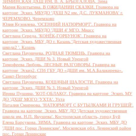
ЗИМИНСКАЯ ДХШ ИМ. В. А. БРЫЗГАЛОВА. Зима
Мария Колотыгина. В ОЖИДАНИИ СКАЗКИ. Гравюра на
картоне_Эскиз. МБУДО 'ДХШ N2 им. Д.С. ЛУКМАНОВА' г.
ЧЕРЕМХОВО. Черемхово
Юлия Кузовлева. 'ОСЕННИЙ НАТЮРМОРТ'. Гравюра на
картоне_Эскиз. МБУДО 'ДШИ 4' МГО. Миасс
Светлана Середа. 'КОНЁК-ГОРБУНОК'. Гравюра на
картоне_Эскиз. МБУ ДО г. Казань 'Детская художественная
школа2 '. Казань
Светлана Пауничева. РОДНАЯ ТЮМЕНЬ. Гравюра на
картоне_Эскиз. ДШИ № 3. Новый Уренгой
Тимофеева Любовь. ЛЕСНЫЕ РАЗГОВОРЫ. Гравюра на
картоне_Эскиз2. СПб ГБУ ДО «ДШИ им. М.А.Балакирева».
Санкт-Петербург
Светлана Пауничева. КОШАЧЬИ ШАЛОСТИ. Гравюра на
картоне_Эскиз. ДШИ № 3. Новый Уренгой
Ирина Пушина. 'КОТ-ОБЛАКО'. Гравюра на картоне_Эскиз. МУ
ДО 'ДХШ' МОГО 'УХТА'. Ухта
Наталия Смирнова. 'НАТЮРМОРТ С БУТЫЛКАМИ И ГРУШЕЙ'.
Гравюра на картоне_Эскиз. МБУ ДО 'Детская художественная
школа им. Н.П. Якушева'. Костромская область, город Буй
Елена Барсукова. ЗИМА. Гравюра на картоне_Эскиз. МБУ ДО
'ДШИ пос. Горки Ленинские'. Московская обл. Ленинский район
пос. Горки Ленинские