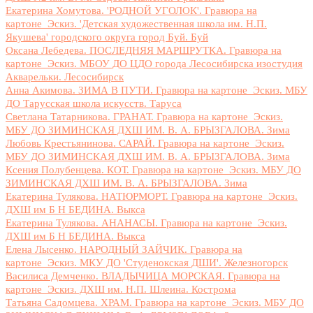
Екатерина Хомутова. 'РОДНОЙ УГОЛОК'. Гравюра на
картоне_Эскиз. 'Детская художественная школа им. Н.П.
Якушева' городского округа город Буй. Буй
Оксана Лебедева. ПОСЛЕДНЯЯ МАРШРУТКА. Гравюра на
картоне_Эскиз. МБОУ ДО ЦДО города Лесосибирска изостудия
Акварельки. Лесосибирск
Анна Акимова. ЗИМА В ПУТИ. Гравюра на картоне_Эскиз. МБУ
ДО Тарусская школа искусств. Таруса
Светлана Татарникова. ГРАНАТ. Гравюра на картоне_Эскиз.
МБУ ДО ЗИМИНСКАЯ ДХШ ИМ. В. А. БРЫЗГАЛОВА. Зима
Любовь Крестьянинова. САРАЙ. Гравюра на картоне_Эскиз.
МБУ ДО ЗИМИНСКАЯ ДХШ ИМ. В. А. БРЫЗГАЛОВА. Зима
Ксения Полубенцева. КОТ. Гравюра на картоне_Эскиз. МБУ ДО
ЗИМИНСКАЯ ДХШ ИМ. В. А. БРЫЗГАЛОВА. Зима
Екатерина Тулякова. НАТЮРМОРТ. Гравюра на картоне_Эскиз.
ДХШ им Б Н БЕДИНА. Выкса
Екатерина Тулякова. АНАНАСЫ. Гравюра на картоне_Эскиз.
ДХШ им Б Н БЕДИНА. Выкса
Елена Лысенко. НАРОДНЫЙ ЗАЙЧИК. Гравюра на
картоне_Эскиз. МКУ ДО 'Студенокская ДШИ'. Железногорск
Василиса Демченко. ВЛАДЫЧИЦА МОРСКАЯ. Гравюра на
картоне_Эскиз. ДХШ им. Н.П. Шлеина. Кострома
Татьяна Садомцева. ХРАМ. Гравюра на картоне_Эскиз. МБУ ДО