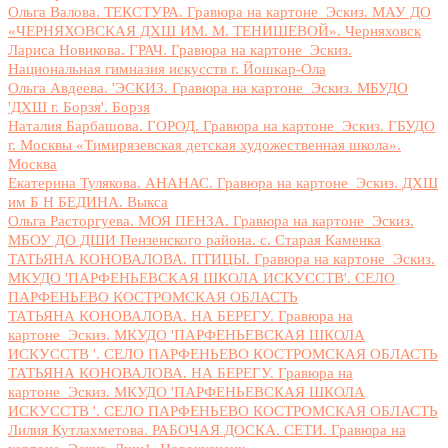
Ольга Валова. ТЕКСТУРА. Гравюра на картоне_Эскиз. МАУ ДО
«ЧЕРНЯХОВСКАЯ ДХШ ИМ. М. ТЕНИШЕВОЙ». Черняховск
Лариса Новикова. ГРАЧ. Гравюра на картоне_Эскиз.
Национальная гимназия искусств г. Йошкар-Ола
Ольга Авдеева. 'ЭСКИЗ. Гравюра на картоне_Эскиз. МБУДО
'ДХШ г. Борзя'. Борзя
Наталия Барбашова. ГОРОД. Гравюра на картоне_Эскиз. ГБУДО
г. Москвы «Тимирязевская детская художественная школа».
Москва
Екатерина Тулякова. АНАНАС. Гравюра на картоне_Эскиз. ДХШ
им Б Н БЕДИНА. Выкса
Ольга Расторгуева. МОЯ ПЕНЗА. Гравюра на картоне_Эскиз.
МБОУ ДО ДШИ Пензенского района. с. Старая Каменка
ТАТЬЯНА КОНОВАЛОВА. ПТИЦЫ. Гравюра на картоне_Эскиз.
МКУДО 'ПАРФЕНЬЕВСКАЯ ШКОЛА ИСКУССТВ'. СЕЛО
ПАРФЕНЬЕВО КОСТРОМСКАЯ ОБЛАСТЬ
ТАТЬЯНА КОНОВАЛОВА. НА БЕРЕГУ. Гравюра на
картоне_Эскиз. МКУДО 'ПАРФЕНЬЕВСКАЯ ШКОЛА
ИСКУССТВ '. СЕЛО ПАРФЕНЬЕВО КОСТРОМСКАЯ ОБЛАСТЬ
ТАТЬЯНА КОНОВАЛОВА. НА БЕРЕГУ. Гравюра на
картоне_Эскиз. МКУДО 'ПАРФЕНЬЕВСКАЯ ШКОЛА
ИСКУССТВ '. СЕЛО ПАРФЕНЬЕВО КОСТРОМСКАЯ ОБЛАСТЬ
Лилия Кутлахметова. РАБОЧАЯ ДОСКА. СЕТИ. Гравюра на