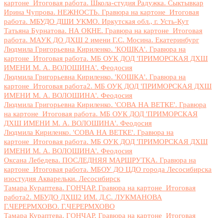
картоне_Итоговая работа. Школа-студия Радужка. Сыктывкар
Ирина Чупрова. НЕЖНОСТЬ. Гравюра на картоне_Итоговая
работа. МБУДО ДШИ УКМО. Иркутская обл., г. Усть-Кут
Татьяна Бурнатова. НА ОКНЕ. Гравюра на картоне_Итоговая
работа. МАУК ДО ДХШ 2 имени Г.С. Мосина. Екатеринбург
Людмила Григорьевна Кириленко. 'КОШКА'. Гравюра на
картоне_Итоговая работа. МБ ОУК ДОД 'ПРИМОРСКАЯ ДХШ
ИМЕНИ М. А. ВОЛОШИНА'. Феодосия
Людмила Григорьевна Кириленко. 'КОШКА'. Гравюра на
картоне_Итоговая работа2. МБ ОУК ДОД 'ПРИМОРСКАЯ ДХШ
ИМЕНИ М. А. ВОЛОШИНА'. Феодосия
Людмила Григорьевна Кириленко. 'СОВА НА ВЕТКЕ'. Гравюра
на картоне_Итоговая работа. МБ ОУК ДОД 'ПРИМОРСКАЯ
ДХШ ИМЕНИ М. А. ВОЛОШИНА'. Феодосия
Людмила Кириленко. 'СОВА НА ВЕТКЕ'. Гравюра на
картоне_Итоговая работа. МБ ОУК ДОД 'ПРИМОРСКАЯ ДХШ
ИМЕНИ М. А. ВОЛОШИНА'. Феодосия
Оксана Лебедева. ПОСЛЕДНЯЯ МАРШРУТКА. Гравюра на
картоне_Итоговая работа. МБОУ ДО ЦДО города Лесосибирска
изостудия Акварельки. Лесосибирск
Тамара Кураптева. ГОНЧАР. Гравюра на картоне_Итоговая
работа2. МБУДО ДХШ2 ИМ. Д.С. ЛУКМАНОВА
Г.ЧЕРЕРМХОВО. Г.ЧЕРЕРМХОВО
Тамара Кураптева. ГОНЧАР. Гравюра на картоне_Итоговая