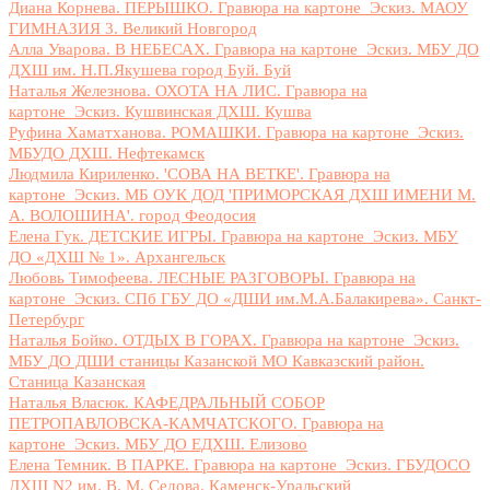
Диана Корнева. ПЕРЫШКО. Гравюра на картоне_Эскиз. МАОУ
ГИМНАЗИЯ 3. Великий Новгород
Алла Уварова. В НЕБЕСАХ. Гравюра на картоне_Эскиз. МБУ ДО
ДХШ им. Н.П.Якушева город Буй. Буй
Наталья Железнова. ОХОТА НА ЛИС. Гравюра на
картоне_Эскиз. Кушвинская ДХШ. Кушва
Руфина Хаматханова. РОМАШКИ. Гравюра на картоне_Эскиз.
МБУДО ДХШ. Нефтекамск
Людмила Кириленко. 'СОВА НА ВЕТКЕ'. Гравюра на
картоне_Эскиз. МБ ОУК ДОД 'ПРИМОРСКАЯ ДХШ ИМЕНИ М.
А. ВОЛОШИНА'. город Феодосия
Елена Гук. ДЕТСКИЕ ИГРЫ. Гравюра на картоне_Эскиз. МБУ
ДО «ДХШ № 1». Архангельск
Любовь Тимофеева. ЛЕСНЫЕ РАЗГОВОРЫ. Гравюра на
картоне_Эскиз. СПб ГБУ ДО «ДШИ им.М.А.Балакирева». Санкт-
Петербург
Наталья Бойко. ОТДЫХ В ГОРАХ. Гравюра на картоне_Эскиз.
МБУ ДО ДШИ станицы Казанской МО Кавказский район.
Станица Казанская
Наталья Власюк. КАФЕДРАЛЬНЫЙ СОБОР
ПЕТРОПАВЛОВСКА-КАМЧАТСКОГО. Гравюра на
картоне_Эскиз. МБУ ДО ЕДХШ. Елизово
Елена Темник. В ПАРКЕ. Гравюра на картоне_Эскиз. ГБУДОСО
ДХШ N2 им. В. М. Седова. Каменск-Уральский