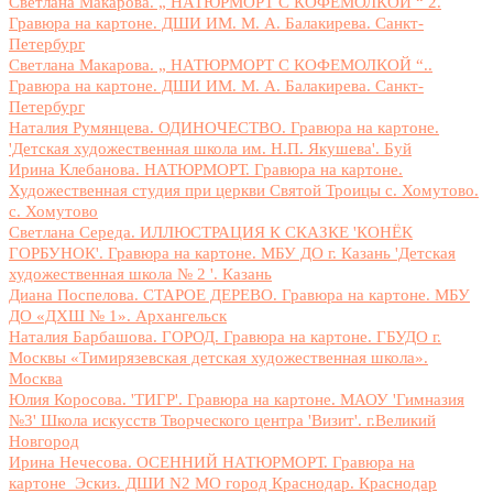
Светлана Макарова. „ НАТЮРМОРТ С КОФЕМОЛКОЙ “ 2.
Гравюра на картоне. ДШИ ИМ. М. А. Балакирева. Санкт-
Петербург
Светлана Макарова. „ НАТЮРМОРТ С КОФЕМОЛКОЙ “..
Гравюра на картоне. ДШИ ИМ. М. А. Балакирева. Санкт-
Петербург
Наталия Румянцева. ОДИНОЧЕСТВО. Гравюра на картоне.
'Детская художественная школа им. Н.П. Якушева'. Буй
Ирина Клебанова. НАТЮРМОРТ. Гравюра на картоне.
Художественная студия при церкви Святой Троицы с. Хомутово.
с. Хомутово
Светлана Середа. ИЛЛЮСТРАЦИЯ К СКАЗКЕ 'КОНЁК
ГОРБУНОК'. Гравюра на картоне. МБУ ДО г. Казань 'Детская
художественная школа № 2 '. Казань
Диана Поспелова. СТАРОЕ ДЕРЕВО. Гравюра на картоне. МБУ
ДО «ДХШ № 1». Архангельск
Наталия Барбашова. ГОРОД. Гравюра на картоне. ГБУДО г.
Москвы «Тимирязевская детская художественная школа».
Москва
Юлия Коросова. 'ТИГР'. Гравюра на картоне. МАОУ 'Гимназия
№3' Школа искусств Творческого центра 'Визит'. г.Великий
Новгород
Ирина Нечесова. ОСЕННИЙ НАТЮРМОРТ. Гравюра на
картоне_Эскиз. ДШИ N2 МО город Краснодар. Краснодар