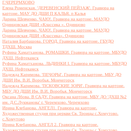
Г.ЧЕРЕРМХОВО
Елена Роменская. 'ДЕРЕВЕНСКИЙ ПЕЙЗАЖ'. Гравюра на
картоне. МАУ ДО ДШИ П КАЛЬЯ. п Калья
Дарина Шевченко. ЧАЮ!. Гравюра на картоне. МАУДО
Одинцовская ДШИ «Классика ». Одинцово
Дарина Шевченко. ЧАЮ!. Гравюра на картоне. МАУДО
Одинцовская ДШИ «Классика». Одинцово
Наталия Барбашова. ГОРОД. Гравюра на картоне. ГБУДО
ТДХШ. Москва
Руфина Хаматханова. РОМАШКИ. Гравюра на картоне. МБУДО
ДХШ. Нефтекамск
Руфина Хаматханова. ЛЬДИНКИ I. Гравюра на картоне. МБУДО
ДХШ. Нефтекамск
Надежда Каримова. 'ПЕЧОРЫ'. Гравюра на картоне. МБУ ДО
ДШИ Им. В.И. Воробья. Мончегорск
Надежда Каримова. 'ПСКОВСКИЕ ЗОРИ'. Гравюра на картоне.
МБУ ДО ДШИ Им. В.И. Воробья. Мончегорск
Оксана Лбова. В САДУ. Гравюра на картоне. МБУ ДО 'ДХШ №2
им. Д.С.Лукманова' г. Черемхово. Черемхово
Ирина Клебанова. АНГЕЛ1. Гравюра на картоне.
Художественная студия при церкви Св. Троицы с.Хомутово.
с.Хомутово
Ирина Клебанова. АНГЕЛ 2. Гравюра на картоне.
Художественная студия при церкви Св. Троицы с.Хомутово.