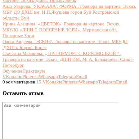
картоне_Эскиз. Дши1. Новокузнецк
Алла Уварова. 'УКАЧАЛА'. ФОРМА.. Гравюра на картоне_Эскиз.
МБУ ДО ДХШ им. Н.П.Якушева город Буй Костромской
области. Буй
Ирина Алешина. «ЦВЕТОК». Гравюра на картоне_Эскиз.
МБУДО «ДШИ Г. ПОЛЯРНЫЕ ЗОРИ», Мурманская обл.
Полярные Зори
Ольга Авдеева. 'ЭСКИЗ'. Гравюра на картоне_Эскиз. МБУДО
'ДХШ г. Борзя'. Борзя
Светлана Макарова. „ НАТЮРМОРТ С КОФЕМОЛКОЙ “.
Гравюра на картоне_Эскиз. ДШИ ИМ. М. А. Балакирева. Санкт-
Петербург
Обучение
Практикум
VKonakte
Pinterest
Whatsapp
Telegram
Email
0 комментариев
15
VKonakte
Pinterest
Whatsapp
Telegram
Email
Оставить отзыв