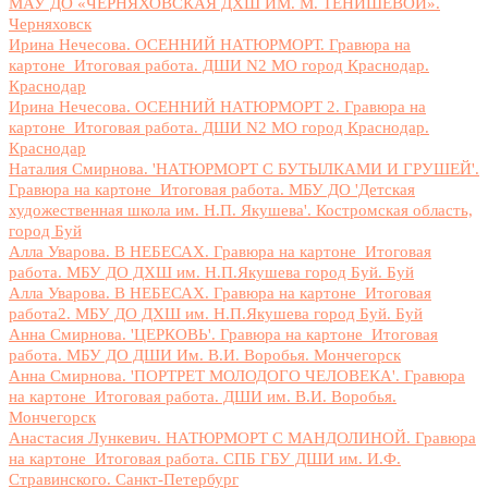
МАУ ДО «ЧЕРНЯХОВСКАЯ ДХШ ИМ. М. ТЕНИШЕВОЙ».
Черняховск
Ирина Нечесова. ОСЕННИЙ НАТЮРМОРТ. Гравюра на
картоне_Итоговая работа. ДШИ N2 МО город Краснодар.
Краснодар
Ирина Нечесова. ОСЕННИЙ НАТЮРМОРТ 2. Гравюра на
картоне_Итоговая работа. ДШИ N2 МО город Краснодар.
Краснодар
Наталия Смирнова. 'НАТЮРМОРТ С БУТЫЛКАМИ И ГРУШЕЙ'.
Гравюра на картоне_Итоговая работа. МБУ ДО 'Детская
художественная школа им. Н.П. Якушева'. Костромская область,
город Буй
Алла Уварова. В НЕБЕСАХ. Гравюра на картоне_Итоговая
работа. МБУ ДО ДХШ им. Н.П.Якушева город Буй. Буй
Алла Уварова. В НЕБЕСАХ. Гравюра на картоне_Итоговая
работа2. МБУ ДО ДХШ им. Н.П.Якушева город Буй. Буй
Анна Смирнова. 'ЦЕРКОВЬ'. Гравюра на картоне_Итоговая
работа. МБУ ДО ДШИ Им. В.И. Воробья. Мончегорск
Анна Смирнова. 'ПОРТРЕТ МОЛОДОГО ЧЕЛОВЕКА'. Гравюра
на картоне_Итоговая работа. ДШИ им. В.И. Воробья.
Мончегорск
Анастасия Лункевич. НАТЮРМОРТ С МАНДОЛИНОЙ. Гравюра
на картоне_Итоговая работа. СПБ ГБУ ДШИ им. И.Ф.
Стравинского. Санкт-Петербург