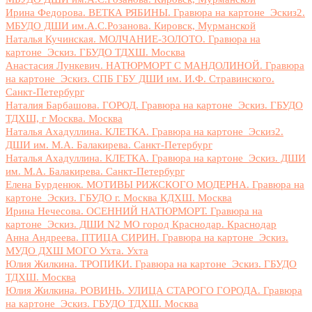
Ирина Федорова. ВЕТКА РЯБИНЫ. Гравюра на картоне_Эскиз2.
МБУДО ДШИ им.А.С.Розанова. Кировск, Мурманской
Наталья Кучинская. МОЛЧАНИЕ-ЗОЛОТО. Гравюра на
картоне_Эскиз. ГБУДО ТДХШ. Москва
Анастасия Лункевич. НАТЮРМОРТ С МАНДОЛИНОЙ. Гравюра
на картоне_Эскиз. СПБ ГБУ ДШИ им. И.Ф. Стравинского.
Санкт-Петербург
Наталия Барбашова. ГОРОД. Гравюра на картоне_Эскиз. ГБУДО
ТДХШ, г Москва. Москва
Наталья Ахадуллина. КЛЕТКА. Гравюра на картоне_Эскиз2.
ДШИ им. М.А. Балакирева. Санкт-Петербург
Наталья Ахадуллина. КЛЕТКА. Гравюра на картоне_Эскиз. ДШИ
им. М.А. Балакирева. Санкт-Петербург
Елена Бурденюк. МОТИВЫ РИЖСКОГО МОДЕРНА. Гравюра на
картоне_Эскиз. ГБУДО г. Москва КДХШ. Москва
Ирина Нечесова. ОСЕННИЙ НАТЮРМОРТ. Гравюра на
картоне_Эскиз. ДШИ N2 МО город Краснодар. Краснодар
Анна Андреева. ПТИЦА СИРИН. Гравюра на картоне_Эскиз.
МУДО ДХШ МОГО Ухта. Ухта
Юлия Жилкина. ТРОПИКИ. Гравюра на картоне_Эскиз. ГБУДО
ТДХШ. Москва
Юлия Жилкина. РОВИНЬ. УЛИЦА СТАРОГО ГОРОДА. Гравюра
на картоне_Эскиз. ГБУДО ТДХШ. Москва