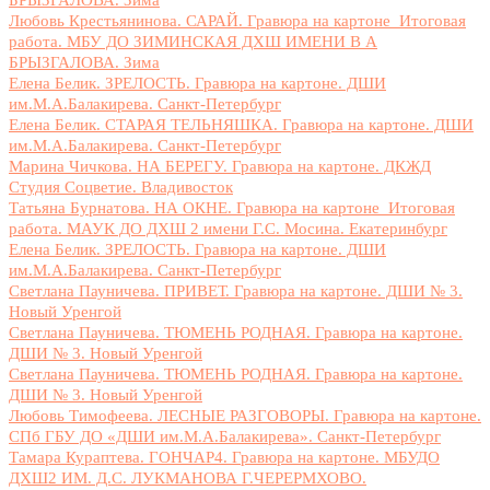
Любовь Крестьянинова. САРАЙ. Гравюра на картоне_Итоговая
работа. МБУ ДО ЗИМИНСКАЯ ДХШ ИМЕНИ В А
БРЫЗГАЛОВА. Зима
Елена Белик. ЗРЕЛОСТЬ. Гравюра на картоне. ДШИ
им.М.А.Балакирева. Санкт-Петербург
Елена Белик. СТАРАЯ ТЕЛЬНЯШКА. Гравюра на картоне. ДШИ
им.М.А.Балакирева. Санкт-Петербург
Марина Чичкова. НА БЕРЕГУ. Гравюра на картоне. ДКЖД
Студия Соцветие. Владивосток
Татьяна Бурнатова. НА ОКНЕ. Гравюра на картоне_Итоговая
работа. МАУК ДО ДХШ 2 имени Г.С. Мосина. Екатеринбург
Елена Белик. ЗРЕЛОСТЬ. Гравюра на картоне. ДШИ
им.М.А.Балакирева. Санкт-Петербург
Светлана Пауничева. ПРИВЕТ. Гравюра на картоне. ДШИ № 3.
Новый Уренгой
Светлана Пауничева. ТЮМЕНЬ РОДНАЯ. Гравюра на картоне.
ДШИ № 3. Новый Уренгой
Светлана Пауничева. ТЮМЕНЬ РОДНАЯ. Гравюра на картоне.
ДШИ № 3. Новый Уренгой
Любовь Тимофеева. ЛЕСНЫЕ РАЗГОВОРЫ. Гравюра на картоне.
СПб ГБУ ДО «ДШИ им.М.А.Балакирева». Санкт-Петербург
Тамара Кураптева. ГОНЧАР4. Гравюра на картоне. МБУДО
ДХШ2 ИМ. Д.С. ЛУКМАНОВА Г.ЧЕРЕРМХОВО.