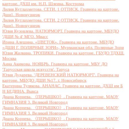
картоне. ДХШ им. Н.П. Шлеина. Кострома
Лилия Кутлахметова. СЕТИ. 1 ОТТИСК. Гравюра на картоне.
Дши1. Новокузнецк
Лилия Кутлахметова. СЕТИ. 2 ОТТИСК. Гравюра на картоне.
Дши1. Новокузнецк
Юлия Кузовлева. НАТЮРМОРТ. Гравюра на картоне. МБУДО
'ДШИ № 4' МГО. Миасс
Ирина Алешина. «ЦВЕТОК». Гравюра на картоне. МБУДО
«ДШИ Г. ПОЛЯРНЫЕ ЗОРИ», Мурманская обл. Полярные Зори
Юлия Жилкина. ТРОПИКИ. Гравюра на картоне. ГБУДО ТДХШ.
Москва
Анна Акимова. НОЯБРЬ. Гравюра на картоне. МБУ ДО
'Тарусская школа искусств'. Таруса
Юлия Дударева. 'ДЕРЕВЕНСКИЙ НАТЮРМОРТ'. Гравюра на
картоне. МБУДО ДШИ №17. г. Новосибирск
Екатерина Тулякова. АНАНАС. Гравюра на картоне. ДХШ им Б
Н БЕДИНА. Выкса
Диана Корнева. 《ПЕРЫШКО》. Гравюра на картоне. МАОУ
ГИМНАЗИЯ 3. Великий Новгород
Диана Корнева. 《ПЕРЫШКО》. Гравюра на картоне. МАОУ
ГИМНАЗИЯ 3. Великий Новгород
Диана Корнева. 《ПЕРЫШКО》. Гравюра на картоне. МАОУ
ГИМНАЗИЯ 3. Великий Новгород