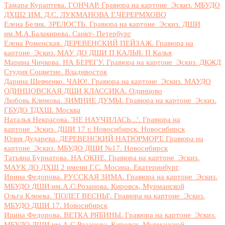
Тамара Кураптева. ГОНЧАР. Гравюра на картоне_Эскиз. МБУДО
ДХШ2 ИМ. Д.С. ЛУКМАНОВА Г.ЧЕРЕРМХОВО
Елена Белик. ЗРЕЛОСТЬ. Гравюра на картоне_Эскиз. ДШИ
им.М.А.Балакирева. Санкт- Петербург
Елена Роменская. ДЕРЕВЕНСКИЙ ПЕЙЗАЖ. Гравюра на
картоне_Эскиз. МАУ ДО ДШИ П КАЛЬЯ. П Калья
Марина Чичкова. НА БЕРЕГУ. Гравюра на картоне_Эскиз. ДКЖД
Студия Соцветие. Владивосток
Дарина Шевченко. ЧАЮ!. Гравюра на картоне_Эскиз. МАУДО
ОДИНЦОВСКАЯ ДШИ КЛАССИКА. Одинцово
Любовь Климова. ЗИМНИЕ ДУМЫ. Гравюра на картоне_Эскиз.
ГБУДО ТДХШ. Москва
Наталья Некрасова. 'НЕ НАУЧИЛАСЬ...'. Гравюра на
картоне_Эскиз. ДШИ 17 г. Новосибирск. Новосибирск
Юлия Дударева. ДЕРЕВЕНСКИЙ НАТЮРМОРТ. Гравюра на
картоне_Эскиз. МБУДО ДШИ №17. Новосибирск
Татьяна Бурнатова. НА ОКНЕ. Гравюра на картоне_Эскиз.
МАУК ДО ДХШ 2 имени Г.С. Мосина. Екатеринбург
Ирина Федорова. РУССКАЯ ЗИМА. Гравюра на картоне_Эскиз.
МБУДО ДШИ им.А.С.Розанова. Кировск, Мурманской
Ольга Клюева. 'ПОЛЕТ ВЕСНЫ'. Гравюра на картоне_Эскиз.
МБУДО ДШИ 17. Новосибирск
Ирина Федорова. ВЕТКА РЯБИНЫ. Гравюра на картоне_Эскиз.
МБУДО ДШИ им.А.С.Розанова. Кировск, Мурманской