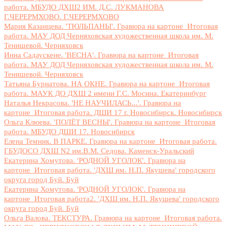
работа. МБУДО ДХШ2 ИМ. Д.С. ЛУКМАНОВА
Г.ЧЕРЕРМХОВО. Г.ЧЕРЕРМХОВО
Мария Казанцева. 'ТЮЛЬПАНЫ'. Гравюра на картоне_Итоговая
работа. МАУ ДОД Черняховская художественная школа им. М.
Тенишевой. Черняховск
Инна Садаускене. 'ВЕСНА'. Гравюра на картоне_Итоговая
работа. МАУ ДОД Черняховская художественная школа им. М.
Тенишевой. Черняховск
Татьяна Бурнатова. НА ОКНЕ. Гравюра на картоне_Итоговая
работа. МАУК ДО ДХШ 2 имени Г.С. Мосина. Екатеринбург
Наталья Некрасова. 'НЕ НАУЧИЛАСЬ...'. Гравюра на
картоне_Итоговая работа. ДШИ 17 г. Новосибирск. Новосибирск
Ольга Клюева. 'ПОЛЁТ ВЕСНЫ'. Гравюра на картоне_Итоговая
работа. МБУДО ДШИ 17. Новосибирск
Елена Темник. В ПАРКЕ. Гравюра на картоне_Итоговая работа.
ГБУДОСО ДХШ N2 им.В.М. Седова. Каменск-Уральский
Екатерина Хомутова. 'РОДНОЙ УГОЛОК'. Гравюра на
картоне_Итоговая работа. 'ДХШ им. Н.П. Якушева' городского
округа город Буй. Буй
Екатерина Хомутова. 'РОДНОЙ УГОЛОК'. Гравюра на
картоне_Итоговая работа2. 'ДХШ им. Н.П. Якушева' городского
округа город Буй. Буй
Ольга Валова. ТЕКСТУРА. Гравюра на картоне_Итоговая работа.