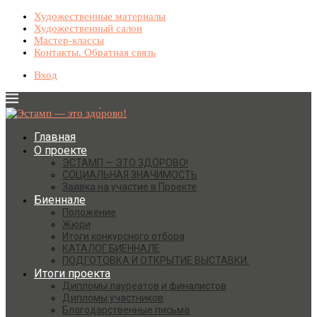
Художественные материалы
Художественный салон
Мастер-классы
Контакты. Обратная связь
Вход
Главная
О проекте
ЭСТАМП — ЭТО ЗДО́РОВО!
СОЦИАЛЬНАЯ ЗНАЧИМОСТЬ
Заявка на участие в Проекте
Биеннале
Положение
Жюри
Итоги конкурсного отбора
КАТАЛОГ БИЕННАЛЕ
ПОДГОТОВКА И ОТКРЫТИЕ ВЫСТАВКИ.
Итоги проекта
Дипломы лауреатов и финалистов
Дипломы участников
Благодарственные письма