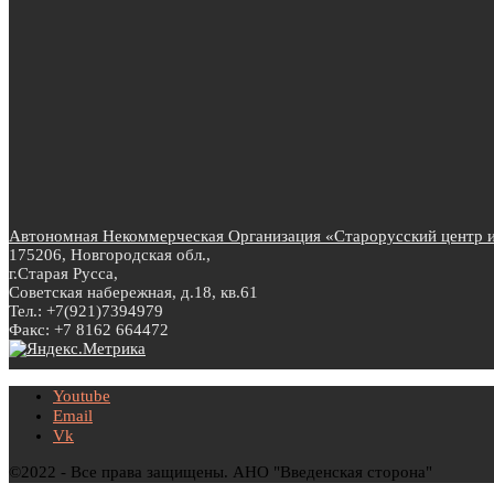
Автономная Некоммерческая Организация «Старорусский центр ин
175206, Новгородская обл.,
г.Старая Русса,
Советская набережная, д.18, кв.61
Тел.: +7(921)7394979
Факс: +7 8162 664472
Youtube
Email
Vk
©2022 - Все права защищены. АНО "Введенская сторона"