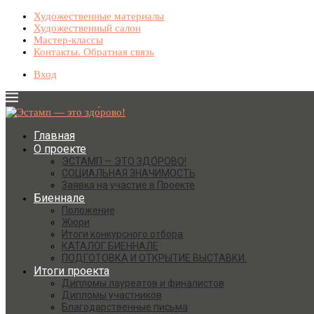
Художественные материалы
Художественный салон
Мастер-классы
Контакты. Обратная связь
Вход
Главная
О проекте
ЭСТАМП — ЭТО ЗДО́РОВО!
СОЦИАЛЬНАЯ ЗНАЧИМОСТЬ
Заявка на участие в Проекте
Биеннале
Положение
Жюри
Итоги конкурсного отбора
КАТАЛОГ БИЕННАЛЕ
ПОДГОТОВКА И ОТКРЫТИЕ ВЫСТАВКИ.
Итоги проекта
Дипломы лауреатов и финалистов
Дипломы участников
Благодарственные письма