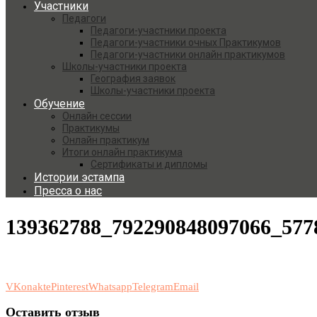
Участники
Педагоги
Педагоги-участники проекта
Педагоги-участники очных Практикумов
Педагоги-участники онлайн практикумов
Школы-участники проекта
География заявок
Школы-участники проекта
Обучение
Онлайн сессии
Практикумы
Онлайн практикум
Итоги онлайн практикума
Сертификаты и дипломы
Истории эстампа
Пресса о нас
139362788_792290848097066_577
VKonakte
Pinterest
Whatsapp
Telegram
Email
Оставить отзыв