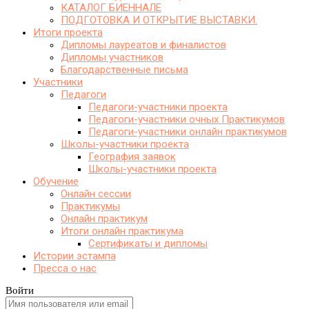
КАТАЛОГ БИЕННАЛЕ
ПОДГОТОВКА И ОТКРЫТИЕ ВЫСТАВКИ.
Итоги проекта
Дипломы лауреатов и финалистов
Дипломы участников
Благодарственные письма
Участники
Педагоги
Педагоги-участники проекта
Педагоги-участники очных Практикумов
Педагоги-участники онлайн практикумов
Школы-участники проекта
География заявок
Школы-участники проекта
Обучение
Онлайн сессии
Практикумы
Онлайн практикум
Итоги онлайн практикума
Сертификаты и дипломы
Истории эстампа
Пресса о нас
Войти