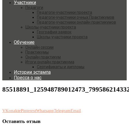
Участники
Педагоги
Педагоги-участники проекта
Педагоги-участники очных Практикумов
Педагоги-участники онлайн практикумов
Школы-участники проекта
География заявок
Школы-участники проекта
Обучение
Онлайн сессии
Практикумы
Онлайн практикум
Итоги онлайн практикума
Сертификаты и дипломы
Истории эстампа
Пресса о нас
85518891_125948789012473_79958621433
VKonakte
Pinterest
Whatsapp
Telegram
Email
Оставить отзыв