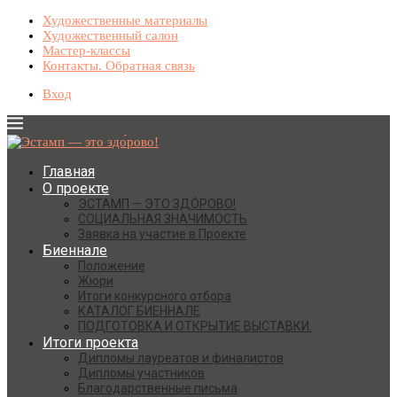
Художественные материалы
Художественный салон
Мастер-классы
Контакты. Обратная связь
Вход
Главная
О проекте
ЭСТАМП — ЭТО ЗДО́РОВО!
СОЦИАЛЬНАЯ ЗНАЧИМОСТЬ
Заявка на участие в Проекте
Биеннале
Положение
Жюри
Итоги конкурсного отбора
КАТАЛОГ БИЕННАЛЕ
ПОДГОТОВКА И ОТКРЫТИЕ ВЫСТАВКИ.
Итоги проекта
Дипломы лауреатов и финалистов
Дипломы участников
Благодарственные письма