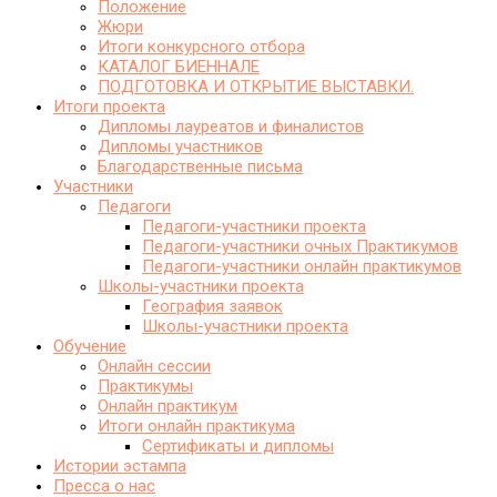
Положение
Жюри
Итоги конкурсного отбора
КАТАЛОГ БИЕННАЛЕ
ПОДГОТОВКА И ОТКРЫТИЕ ВЫСТАВКИ.
Итоги проекта
Дипломы лауреатов и финалистов
Дипломы участников
Благодарственные письма
Участники
Педагоги
Педагоги-участники проекта
Педагоги-участники очных Практикумов
Педагоги-участники онлайн практикумов
Школы-участники проекта
География заявок
Школы-участники проекта
Обучение
Онлайн сессии
Практикумы
Онлайн практикум
Итоги онлайн практикума
Сертификаты и дипломы
Истории эстампа
Пресса о нас