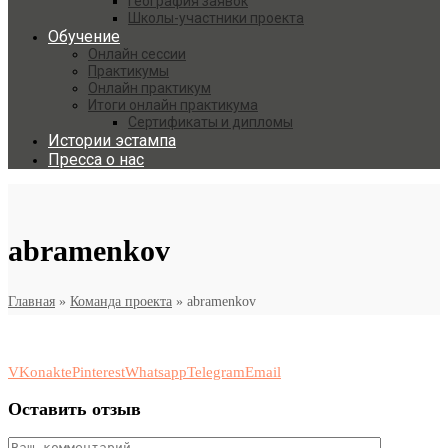
География заявок
Школы-участники проекта
Обучение
Онлайн сессии
Практикумы
Онлайн практикум
Итоги онлайн практикума
Сертификаты и дипломы
Истории эстампа
Пресса о нас
abramenkov
Главная
»
Команда проекта
»
abramenkov
VKonakte
Pinterest
Whatsapp
Telegram
Email
Оставить отзыв