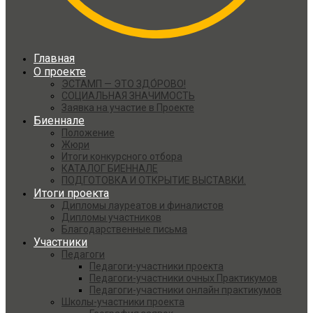
Главная
О проекте
ЭСТАМП — ЭТО ЗДО́РОВО!
СОЦИАЛЬНАЯ ЗНАЧИМОСТЬ
Заявка на участие в Проекте
Биеннале
Положение
Жюри
Итоги конкурсного отбора
КАТАЛОГ БИЕННАЛЕ
ПОДГОТОВКА И ОТКРЫТИЕ ВЫСТАВКИ.
Итоги проекта
Дипломы лауреатов и финалистов
Дипломы участников
Благодарственные письма
Участники
Педагоги
Педагоги-участники проекта
Педагоги-участники очных Практикумов
Педагоги-участники онлайн практикумов
Школы-участники проекта