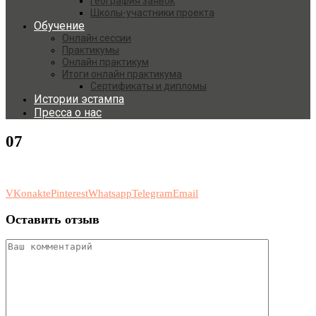
География заявок
Школы-участники проекта
Обучение
Онлайн сессии
Практикумы
Онлайн практикум
Итоги онлайн практикума
Сертификаты и дипломы
Истории эстампа
Пресса о нас
07
VKonakte
Pinterest
Whatsapp
Telegram
Email
Оставить отзыв