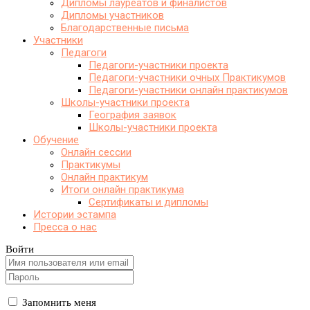
Дипломы лауреатов и финалистов
Дипломы участников
Благодарственные письма
Участники
Педагоги
Педагоги-участники проекта
Педагоги-участники очных Практикумов
Педагоги-участники онлайн практикумов
Школы-участники проекта
География заявок
Школы-участники проекта
Обучение
Онлайн сессии
Практикумы
Онлайн практикум
Итоги онлайн практикума
Сертификаты и дипломы
Истории эстампа
Пресса о нас
Войти
Запомнить меня