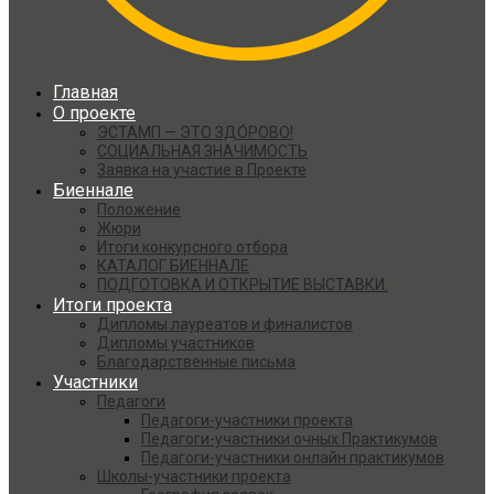
Главная
О проекте
ЭСТАМП — ЭТО ЗДО́РОВО!
СОЦИАЛЬНАЯ ЗНАЧИМОСТЬ
Заявка на участие в Проекте
Биеннале
Положение
Жюри
Итоги конкурсного отбора
КАТАЛОГ БИЕННАЛЕ
ПОДГОТОВКА И ОТКРЫТИЕ ВЫСТАВКИ.
Итоги проекта
Дипломы лауреатов и финалистов
Дипломы участников
Благодарственные письма
Участники
Педагоги
Педагоги-участники проекта
Педагоги-участники очных Практикумов
Педагоги-участники онлайн практикумов
Школы-участники проекта