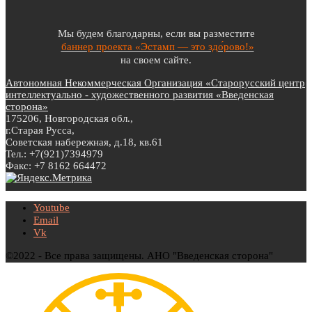
Мы будем благодарны, если вы разместите
баннер проекта «Эстамп — это здо́рово!»
на своем сайте.
Автономная Некоммерческая Организация «Старорусский центр
интеллектуально - художественного развития «Введенская
сторона»
175206, Новгородская обл.,
г.Старая Русса,
Советская набережная, д.18, кв.61
Тел.: +7(921)7394979
Факс: +7 8162 664472
Youtube
Email
Vk
©2022 - Все права защищены. АНО "Введенская сторона"