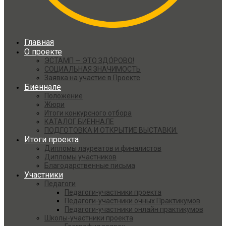
Главная
О проекте
ЭСТАМП — ЭТО ЗДО́РОВО!
СОЦИАЛЬНАЯ ЗНАЧИМОСТЬ
Заявка на участие в Проекте
Биеннале
Положение
Жюри
Итоги конкурсного отбора
КАТАЛОГ БИЕННАЛЕ
ПОДГОТОВКА И ОТКРЫТИЕ ВЫСТАВКИ.
Итоги проекта
Дипломы лауреатов и финалистов
Дипломы участников
Благодарственные письма
Участники
Педагоги
Педагоги-участники проекта
Педагоги-участники очных Практикумов
Педагоги-участники онлайн практикумов
Школы-участники проекта