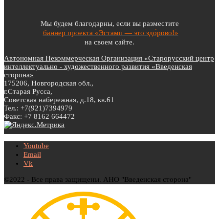
Мы будем благодарны, если вы разместите
баннер проекта «Эстамп — это здо́рово!»
на своем сайте.
Автономная Некоммерческая Организация «Старорусский центр
интеллектуально - художественного развития «Введенская
сторона»
175206, Новгородская обл.,
г.Старая Русса,
Советская набережная, д.18, кв.61
Тел.: +7(921)7394979
Факс: +7 8162 664472
Youtube
Email
Vk
©2022 - Все права защищены. АНО "Введенская сторона"