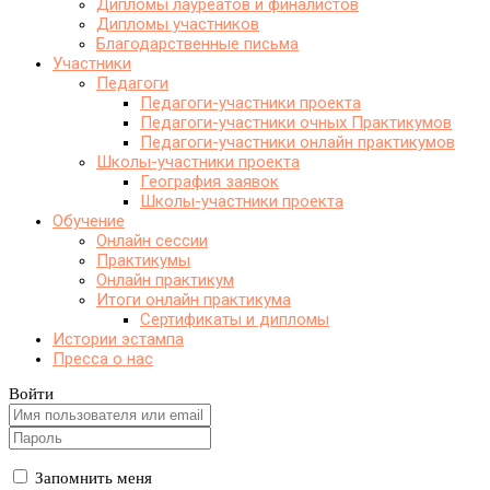
Дипломы лауреатов и финалистов
Дипломы участников
Благодарственные письма
Участники
Педагоги
Педагоги-участники проекта
Педагоги-участники очных Практикумов
Педагоги-участники онлайн практикумов
Школы-участники проекта
География заявок
Школы-участники проекта
Обучение
Онлайн сессии
Практикумы
Онлайн практикум
Итоги онлайн практикума
Сертификаты и дипломы
Истории эстампа
Пресса о нас
Войти
Запомнить меня