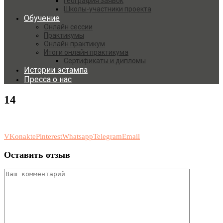
География заявок
Школы-участники проекта
Обучение
Онлайн сессии
Практикумы
Онлайн практикум
Итоги онлайн практикума
Сертификаты и дипломы
Истории эстампа
Пресса о нас
14
VKonakte
Pinterest
Whatsapp
Telegram
Email
Оставить отзыв