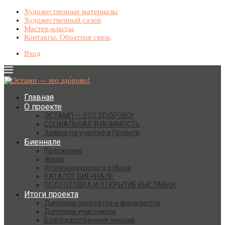
Художественные материалы
Художественный салон
Мастер-классы
Контакты. Обратная связь
Вход
Главная
О проекте
ЭСТАМП — ЭТО ЗДО́РОВО!
СОЦИАЛЬНАЯ ЗНАЧИМОСТЬ
Заявка на участие в Проекте
Биеннале
Положение
Жюри
Итоги конкурсного отбора
КАТАЛОГ БИЕННАЛЕ
ПОДГОТОВКА И ОТКРЫТИЕ ВЫСТАВКИ.
Итоги проекта
Дипломы лауреатов и финалистов
Дипломы участников
Благодарственные письма