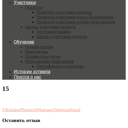
Участники
Педагоги
Педагоги-участники проекта
Педагоги-участники очных Практикумов
Педагоги-участники онлайн практикумов
Школы-участники проекта
География заявок
Школы-участники проекта
Обучение
Онлайн сессии
Практикумы
Онлайн практикум
Итоги онлайн практикума
Сертификаты и дипломы
Истории эстампа
Пресса о нас
15
VKonakte
Pinterest
Whatsapp
Telegram
Email
Оставить отзыв