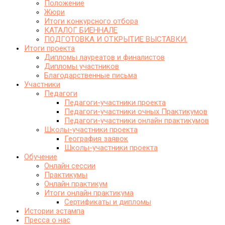
Положение
Жюри
Итоги конкурсного отбора
КАТАЛОГ БИЕННАЛЕ
ПОДГОТОВКА И ОТКРЫТИЕ ВЫСТАВКИ.
Итоги проекта
Дипломы лауреатов и финалистов
Дипломы участников
Благодарственные письма
Участники
Педагоги
Педагоги-участники проекта
Педагоги-участники очных Практикумов
Педагоги-участники онлайн практикумов
Школы-участники проекта
География заявок
Школы-участники проекта
Обучение
Онлайн сессии
Практикумы
Онлайн практикум
Итоги онлайн практикума
Сертификаты и дипломы
Истории эстампа
Пресса о нас