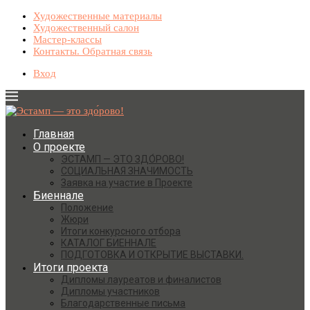
Художественные материалы
Художественный салон
Мастер-классы
Контакты. Обратная связь
Вход
Главная
О проекте
ЭСТАМП — ЭТО ЗДО́РОВО!
СОЦИАЛЬНАЯ ЗНАЧИМОСТЬ
Заявка на участие в Проекте
Биеннале
Положение
Жюри
Итоги конкурсного отбора
КАТАЛОГ БИЕННАЛЕ
ПОДГОТОВКА И ОТКРЫТИЕ ВЫСТАВКИ.
Итоги проекта
Дипломы лауреатов и финалистов
Дипломы участников
Благодарственные письма