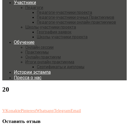
Участники
Педагоги
Педагоги-участники проекта
Педагоги-участники очных Практикумов
Педагоги-участники онлайн практикумов
Школы-участники проекта
География заявок
Школы-участники проекта
Обучение
Онлайн сессии
Практикумы
Онлайн практикум
Итоги онлайн практикума
Сертификаты и дипломы
Истории эстампа
Пресса о нас
20
VKonakte
Pinterest
Whatsapp
Telegram
Email
Оставить отзыв