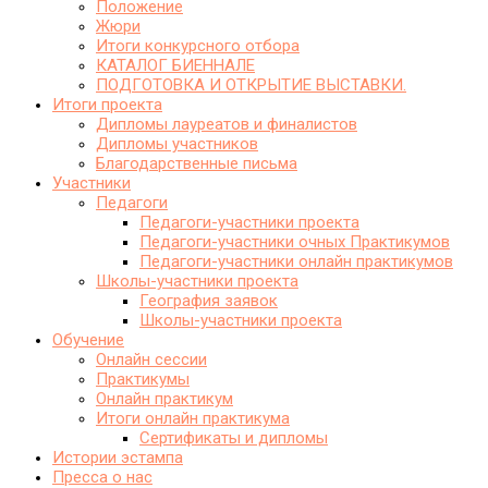
Положение
Жюри
Итоги конкурсного отбора
КАТАЛОГ БИЕННАЛЕ
ПОДГОТОВКА И ОТКРЫТИЕ ВЫСТАВКИ.
Итоги проекта
Дипломы лауреатов и финалистов
Дипломы участников
Благодарственные письма
Участники
Педагоги
Педагоги-участники проекта
Педагоги-участники очных Практикумов
Педагоги-участники онлайн практикумов
Школы-участники проекта
География заявок
Школы-участники проекта
Обучение
Онлайн сессии
Практикумы
Онлайн практикум
Итоги онлайн практикума
Сертификаты и дипломы
Истории эстампа
Пресса о нас