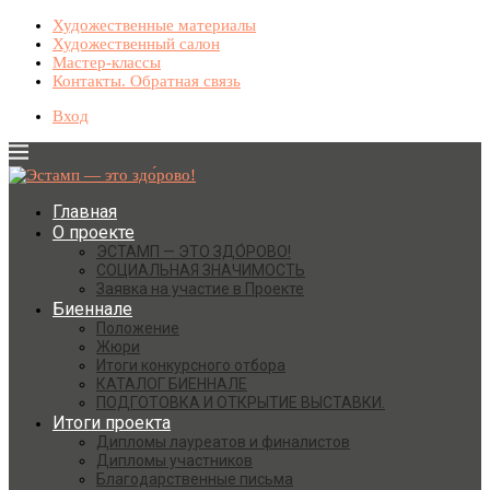
Художественные материалы
Художественный салон
Мастер-классы
Контакты. Обратная связь
Вход
Главная
О проекте
ЭСТАМП — ЭТО ЗДО́РОВО!
СОЦИАЛЬНАЯ ЗНАЧИМОСТЬ
Заявка на участие в Проекте
Биеннале
Положение
Жюри
Итоги конкурсного отбора
КАТАЛОГ БИЕННАЛЕ
ПОДГОТОВКА И ОТКРЫТИЕ ВЫСТАВКИ.
Итоги проекта
Дипломы лауреатов и финалистов
Дипломы участников
Благодарственные письма