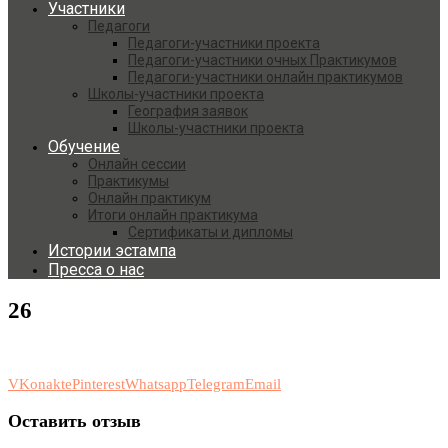
Участники
Педагоги
Педагоги-участники проекта
Педагоги-участники очных Практикумов
Педагоги-участники онлайн практикумов
Школы-участники проекта
География заявок
Школы-участники проекта
Обучение
Онлайн сессии
Практикумы
Онлайн практикум
Итоги онлайн практикума
Сертификаты и дипломы
Истории эстампа
Пресса о нас
26
VKonakte
Pinterest
Whatsapp
Telegram
Email
Оставить отзыв