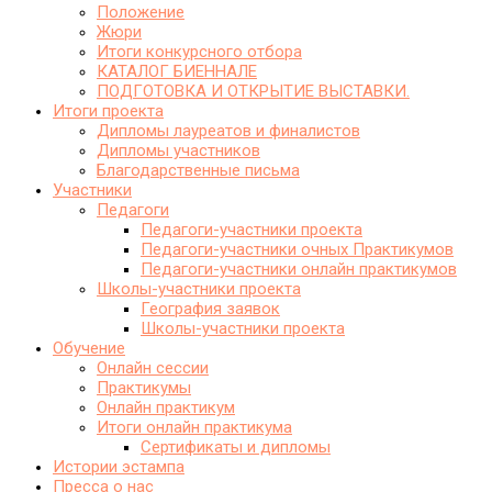
Положение
Жюри
Итоги конкурсного отбора
КАТАЛОГ БИЕННАЛЕ
ПОДГОТОВКА И ОТКРЫТИЕ ВЫСТАВКИ.
Итоги проекта
Дипломы лауреатов и финалистов
Дипломы участников
Благодарственные письма
Участники
Педагоги
Педагоги-участники проекта
Педагоги-участники очных Практикумов
Педагоги-участники онлайн практикумов
Школы-участники проекта
География заявок
Школы-участники проекта
Обучение
Онлайн сессии
Практикумы
Онлайн практикум
Итоги онлайн практикума
Сертификаты и дипломы
Истории эстампа
Пресса о нас