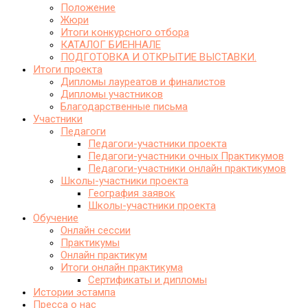
Положение
Жюри
Итоги конкурсного отбора
КАТАЛОГ БИЕННАЛЕ
ПОДГОТОВКА И ОТКРЫТИЕ ВЫСТАВКИ.
Итоги проекта
Дипломы лауреатов и финалистов
Дипломы участников
Благодарственные письма
Участники
Педагоги
Педагоги-участники проекта
Педагоги-участники очных Практикумов
Педагоги-участники онлайн практикумов
Школы-участники проекта
География заявок
Школы-участники проекта
Обучение
Онлайн сессии
Практикумы
Онлайн практикум
Итоги онлайн практикума
Сертификаты и дипломы
Истории эстампа
Пресса о нас