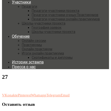
Участники
Педагоги
Педагоги-участники проекта
Педагоги-участники очных Практикумов
Педагоги-участники онлайн практикумов
Школы-участники проекта
География заявок
Школы-участники проекта
Обучение
Онлайн сессии
Практикумы
Онлайн практикум
Итоги онлайн практикума
Сертификаты и дипломы
Истории эстампа
Пресса о нас
27
VKonakte
Pinterest
Whatsapp
Telegram
Email
Оставить отзыв