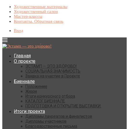
Художественные материалы
Художественный салон
Мастер-классы
Контакты. Обратная связь
Вход
Главная
О проекте
ЭСТАМП — ЭТО ЗДО́РОВО!
СОЦИАЛЬНАЯ ЗНАЧИМОСТЬ
Заявка на участие в Проекте
Биеннале
Положение
Жюри
Итоги конкурсного отбора
КАТАЛОГ БИЕННАЛЕ
ПОДГОТОВКА И ОТКРЫТИЕ ВЫСТАВКИ.
Итоги проекта
Дипломы лауреатов и финалистов
Дипломы участников
Благодарственные письма