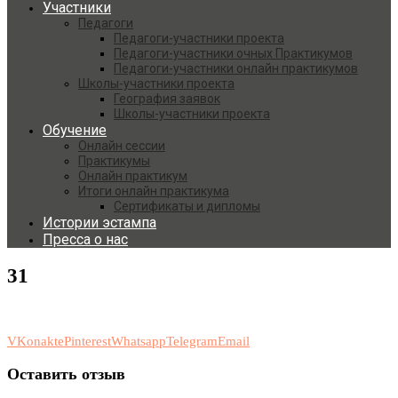
Участники
Педагоги
Педагоги-участники проекта
Педагоги-участники очных Практикумов
Педагоги-участники онлайн практикумов
Школы-участники проекта
География заявок
Школы-участники проекта
Обучение
Онлайн сессии
Практикумы
Онлайн практикум
Итоги онлайн практикума
Сертификаты и дипломы
Истории эстампа
Пресса о нас
31
VKonakte
Pinterest
Whatsapp
Telegram
Email
Оставить отзыв