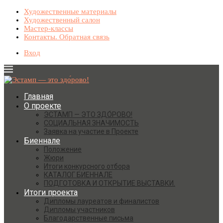
Художественные материалы
Художественный салон
Мастер-классы
Контакты. Обратная связь
Вход
Главная
О проекте
ЭСТАМП — ЭТО ЗДО́РОВО!
СОЦИАЛЬНАЯ ЗНАЧИМОСТЬ
Заявка на участие в Проекте
Биеннале
Положение
Жюри
Итоги конкурсного отбора
КАТАЛОГ БИЕННАЛЕ
ПОДГОТОВКА И ОТКРЫТИЕ ВЫСТАВКИ.
Итоги проекта
Дипломы лауреатов и финалистов
Дипломы участников
Благодарственные письма