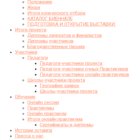
Положение
Жюри
Итоги конкурсного отбора
КАТАЛОГ БИЕННАЛЕ
ПОДГОТОВКА И ОТКРЫТИЕ ВЫСТАВКИ.
Итоги проекта
Дипломы лауреатов и финалистов
Дипломы участников
Благодарственные письма
Участники
Педагоги
Педагоги-участники проекта
Педагоги-участники очных Практикумов
Педагоги-участники онлайн практикумов
Школы-участники проекта
География заявок
Школы-участники проекта
Обучение
Онлайн сессии
Практикумы
Онлайн практикум
Итоги онлайн практикума
Сертификаты и дипломы
Истории эстампа
Пресса о нас