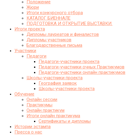
Положение
Жюри
Итоги конкурсного отбора
КАТАЛОГ БИЕННАЛЕ
ПОДГОТОВКА И ОТКРЫТИЕ ВЫСТАВКИ.
Итоги проекта
Дипломы лауреатов и финалистов
Дипломы участников
Благодарственные письма
Участники
Педагоги
Педагоги-участники проекта
Педагоги-участники очных Практикумов
Педагоги-участники онлайн практикумов
Школы-участники проекта
География заявок
Школы-участники проекта
Обучение
Онлайн сессии
Практикумы
Онлайн практикум
Итоги онлайн практикума
Сертификаты и дипломы
Истории эстампа
Пресса о нас