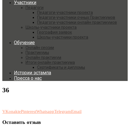
Участники
Педагоги
Педагоги-участники проекта
Педагоги-участники очных Практикумов
Педагоги-участники онлайн практикумов
Школы-участники проекта
География заявок
Школы-участники проекта
Обучение
Онлайн сессии
Практикумы
Онлайн практикум
Итоги онлайн практикума
Сертификаты и дипломы
Истории эстампа
Пресса о нас
36
VKonakte
Pinterest
Whatsapp
Telegram
Email
Оставить отзыв