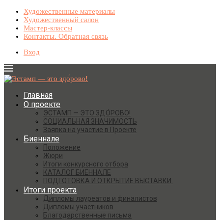
Художественные материалы
Художественный салон
Мастер-классы
Контакты. Обратная связь
Вход
Главная
О проекте
ЭСТАМП — ЭТО ЗДО́РОВО!
СОЦИАЛЬНАЯ ЗНАЧИМОСТЬ
Заявка на участие в Проекте
Биеннале
Положение
Жюри
Итоги конкурсного отбора
КАТАЛОГ БИЕННАЛЕ
ПОДГОТОВКА И ОТКРЫТИЕ ВЫСТАВКИ.
Итоги проекта
Дипломы лауреатов и финалистов
Дипломы участников
Благодарственные письма