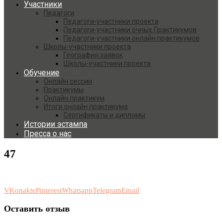
Участники
Педагоги
Педагоги-участники проекта
Педагоги-участники очных Практикумов
Педагоги-участники онлайн практикумов
Школы-участники проекта
География заявок
Школы-участники проекта
Обучение
Онлайн сессии
Практикумы
Онлайн практикум
Итоги онлайн практикума
Сертификаты и дипломы
Истории эстампа
Пресса о нас
47
VKonakte
Pinterest
Whatsapp
Telegram
Email
Оставить отзыв