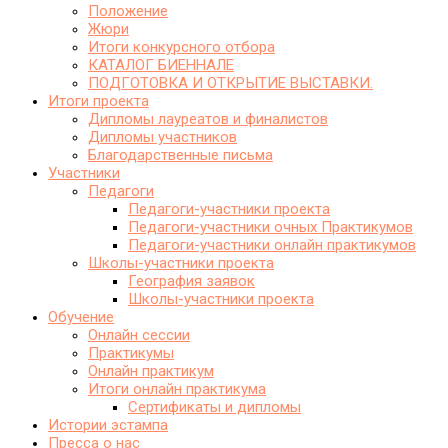
Положение
Жюри
Итоги конкурсного отбора
КАТАЛОГ БИЕННАЛЕ
ПОДГОТОВКА И ОТКРЫТИЕ ВЫСТАВКИ.
Итоги проекта
Дипломы лауреатов и финалистов
Дипломы участников
Благодарственные письма
Участники
Педагоги
Педагоги-участники проекта
Педагоги-участники очных Практикумов
Педагоги-участники онлайн практикумов
Школы-участники проекта
География заявок
Школы-участники проекта
Обучение
Онлайн сессии
Практикумы
Онлайн практикум
Итоги онлайн практикума
Сертификаты и дипломы
Истории эстампа
Пресса о нас