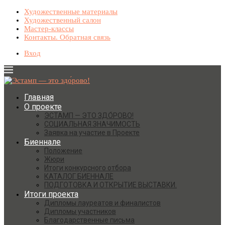
Художественные материалы
Художественный салон
Мастер-классы
Контакты. Обратная связь
Вход
Главная
О проекте
ЭСТАМП — ЭТО ЗДО́РОВО!
СОЦИАЛЬНАЯ ЗНАЧИМОСТЬ
Заявка на участие в Проекте
Биеннале
Положение
Жюри
Итоги конкурсного отбора
КАТАЛОГ БИЕННАЛЕ
ПОДГОТОВКА И ОТКРЫТИЕ ВЫСТАВКИ.
Итоги проекта
Дипломы лауреатов и финалистов
Дипломы участников
Благодарственные письма