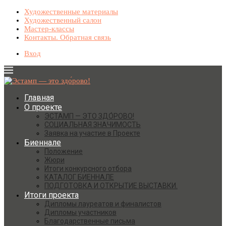
Художественные материалы
Художественный салон
Мастер-классы
Контакты. Обратная связь
Вход
Главная
О проекте
ЭСТАМП — ЭТО ЗДО́РОВО!
СОЦИАЛЬНАЯ ЗНАЧИМОСТЬ
Заявка на участие в Проекте
Биеннале
Положение
Жюри
Итоги конкурсного отбора
КАТАЛОГ БИЕННАЛЕ
ПОДГОТОВКА И ОТКРЫТИЕ ВЫСТАВКИ.
Итоги проекта
Дипломы лауреатов и финалистов
Дипломы участников
Благодарственные письма