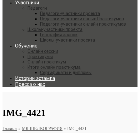
Участники
Педагоги
Педагоги-участники проекта
Педагоги-участники очных Практикумов
Педагоги-участники онлайн практикумов
Школы-участники проекта
География заявок
Школы-участники проекта
Обучение
Онлайн сессии
Практикумы
Онлайн практикум
Итоги онлайн практикума
Сертификаты и дипломы
Истории эстампа
Пресса о нас
IMG_4421
Главная
»
МК ШЕЛКОГРАФИЯ
»
IMG_4421