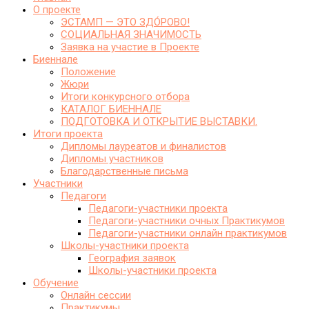
О проекте
ЭСТАМП — ЭТО ЗДО́РОВО!
СОЦИАЛЬНАЯ ЗНАЧИМОСТЬ
Заявка на участие в Проекте
Биеннале
Положение
Жюри
Итоги конкурсного отбора
КАТАЛОГ БИЕННАЛЕ
ПОДГОТОВКА И ОТКРЫТИЕ ВЫСТАВКИ.
Итоги проекта
Дипломы лауреатов и финалистов
Дипломы участников
Благодарственные письма
Участники
Педагоги
Педагоги-участники проекта
Педагоги-участники очных Практикумов
Педагоги-участники онлайн практикумов
Школы-участники проекта
География заявок
Школы-участники проекта
Обучение
Онлайн сессии
Практикумы