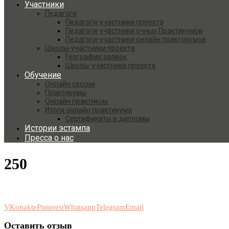
Участники
Педагоги
Педагоги-участники проекта
Педагоги-участники очных Практикумов
Педагоги-участники онлайн практикумов
Школы-участники проекта
География заявок
Школы-участники проекта
Обучение
Онлайн сессии
Практикумы
Онлайн практикум
Итоги онлайн практикума
Сертификаты и дипломы
Истории эстампа
Пресса о нас
250
VKonakte
Pinterest
Whatsapp
Telegram
Email
Оставить отзыв