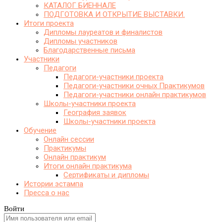
КАТАЛОГ БИЕННАЛЕ
ПОДГОТОВКА И ОТКРЫТИЕ ВЫСТАВКИ.
Итоги проекта
Дипломы лауреатов и финалистов
Дипломы участников
Благодарственные письма
Участники
Педагоги
Педагоги-участники проекта
Педагоги-участники очных Практикумов
Педагоги-участники онлайн практикумов
Школы-участники проекта
География заявок
Школы-участники проекта
Обучение
Онлайн сессии
Практикумы
Онлайн практикум
Итоги онлайн практикума
Сертификаты и дипломы
Истории эстампа
Пресса о нас
Войти