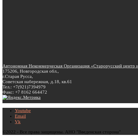
Автономная Некоммерческая Организация «Старорусский центр ин
175206, Новгородская обл.,
г.Старая Русса,
Советская набережная, д.18, кв.61
Тел.: +7(921)7394979
Факс: +7 8162 664472
Youtube
Email
Vk
©2022 - Все права защищены. АНО "Введенская сторона"