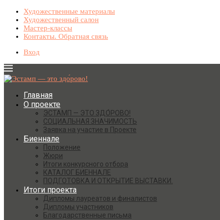
Художественные материалы
Художественный салон
Мастер-классы
Контакты. Обратная связь
Вход
Главная
О проекте
ЭСТАМП — ЭТО ЗДО́РОВО!
СОЦИАЛЬНАЯ ЗНАЧИМОСТЬ
Заявка на участие в Проекте
Биеннале
Положение
Жюри
Итоги конкурсного отбора
КАТАЛОГ БИЕННАЛЕ
ПОДГОТОВКА И ОТКРЫТИЕ ВЫСТАВКИ.
Итоги проекта
Дипломы лауреатов и финалистов
Дипломы участников
Благодарственные письма