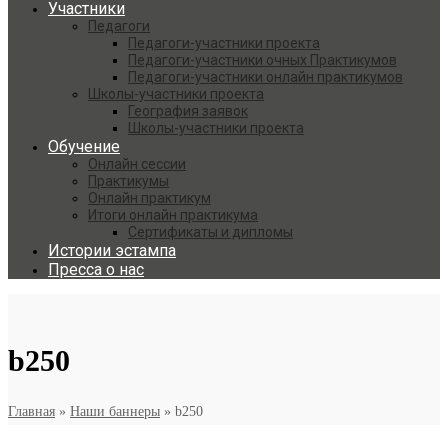
Участники
Педагоги
Педагоги-участники проекта
Педагоги-участники очных Практикумов
Педагоги-участники онлайн практикумов
Школы-участники проекта
География заявок
Школы-участники проекта
Обучение
Онлайн сессии
Практикумы
Онлайн практикум
Итоги онлайн практикума
Сертификаты и дипломы
Истории эстампа
Пресса о нас
b250
Главная
»
Наши баннеры
»
b250