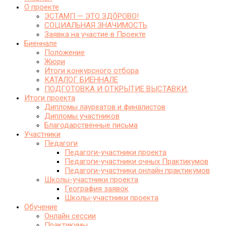
О проекте
ЭСТАМП — ЭТО ЗДО́РОВО!
СОЦИАЛЬНАЯ ЗНАЧИМОСТЬ
Заявка на участие в Проекте
Биеннале
Положение
Жюри
Итоги конкурсного отбора
КАТАЛОГ БИЕННАЛЕ
ПОДГОТОВКА И ОТКРЫТИЕ ВЫСТАВКИ.
Итоги проекта
Дипломы лауреатов и финалистов
Дипломы участников
Благодарственные письма
Участники
Педагоги
Педагоги-участники проекта
Педагоги-участники очных Практикумов
Педагоги-участники онлайн практикумов
Школы-участники проекта
География заявок
Школы-участники проекта
Обучение
Онлайн сессии
Практикумы