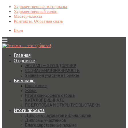
Художественные материалы
Художественный салон
Мастер-классы
Контакты. Обратная связь
Вход
Главная
О проекте
ЭСТАМП — ЭТО ЗДО́РОВО!
СОЦИАЛЬНАЯ ЗНАЧИМОСТЬ
Заявка на участие в Проекте
Биеннале
Положение
Жюри
Итоги конкурсного отбора
КАТАЛОГ БИЕННАЛЕ
ПОДГОТОВКА И ОТКРЫТИЕ ВЫСТАВКИ.
Итоги проекта
Дипломы лауреатов и финалистов
Дипломы участников
Благодарственные письма