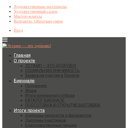
Художественные материалы
Художественный салон
Мастер-классы
Контакты. Обратная связь
Вход
Главная
О проекте
ЭСТАМП — ЭТО ЗДО́РОВО!
СОЦИАЛЬНАЯ ЗНАЧИМОСТЬ
Заявка на участие в Проекте
Биеннале
Положение
Жюри
Итоги конкурсного отбора
КАТАЛОГ БИЕННАЛЕ
ПОДГОТОВКА И ОТКРЫТИЕ ВЫСТАВКИ.
Итоги проекта
Дипломы лауреатов и финалистов
Дипломы участников
Благодарственные письма