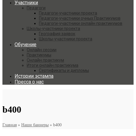
Участники
Педагоги
Педагоги-участники проекта
Педагоги-участники очных Практикумов
Педагоги-участники онлайн практикумов
Школы-участники проекта
География заявок
Школы-участники проекта
Обучение
Онлайн сессии
Практикумы
Онлайн практикум
Итоги онлайн практикума
Сертификаты и дипломы
Истории эстампа
Пресса о нас
b400
Главная
»
Наши баннеры
»
b400