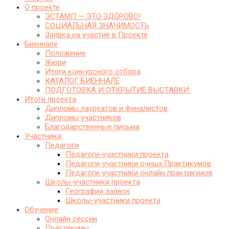
О проекте
ЭСТАМП — ЭТО ЗДО́РОВО!
СОЦИАЛЬНАЯ ЗНАЧИМОСТЬ
Заявка на участие в Проекте
Биеннале
Положение
Жюри
Итоги конкурсного отбора
КАТАЛОГ БИЕННАЛЕ
ПОДГОТОВКА И ОТКРЫТИЕ ВЫСТАВКИ.
Итоги проекта
Дипломы лауреатов и финалистов
Дипломы участников
Благодарственные письма
Участники
Педагоги
Педагоги-участники проекта
Педагоги-участники очных Практикумов
Педагоги-участники онлайн практикумов
Школы-участники проекта
География заявок
Школы-участники проекта
Обучение
Онлайн сессии
Практикумы