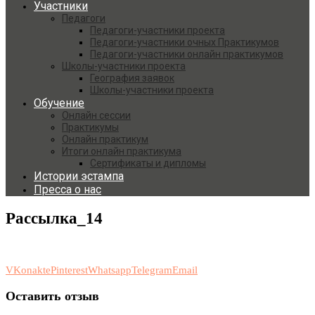
Участники
Педагоги
Педагоги-участники проекта
Педагоги-участники очных Практикумов
Педагоги-участники онлайн практикумов
Школы-участники проекта
География заявок
Школы-участники проекта
Обучение
Онлайн сессии
Практикумы
Онлайн практикум
Итоги онлайн практикума
Сертификаты и дипломы
Истории эстампа
Пресса о нас
Рассылка_14
VKonakte
Pinterest
Whatsapp
Telegram
Email
Оставить отзыв