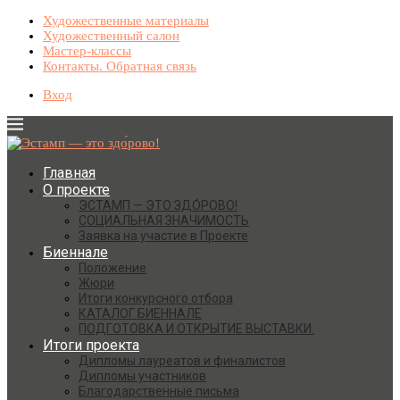
Художественные материалы
Художественный салон
Мастер-классы
Контакты. Обратная связь
Вход
Главная
О проекте
ЭСТАМП — ЭТО ЗДО́РОВО!
СОЦИАЛЬНАЯ ЗНАЧИМОСТЬ
Заявка на участие в Проекте
Биеннале
Положение
Жюри
Итоги конкурсного отбора
КАТАЛОГ БИЕННАЛЕ
ПОДГОТОВКА И ОТКРЫТИЕ ВЫСТАВКИ.
Итоги проекта
Дипломы лауреатов и финалистов
Дипломы участников
Благодарственные письма