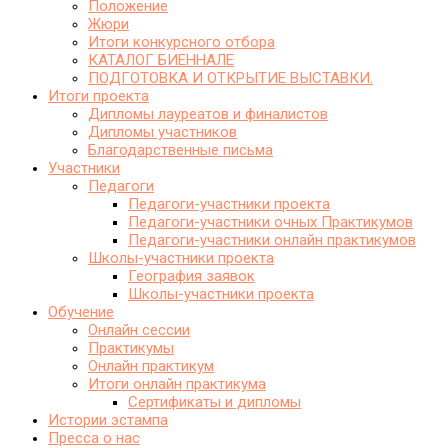
Положение
Жюри
Итоги конкурсного отбора
КАТАЛОГ БИЕННАЛЕ
ПОДГОТОВКА И ОТКРЫТИЕ ВЫСТАВКИ.
Итоги проекта
Дипломы лауреатов и финалистов
Дипломы участников
Благодарственные письма
Участники
Педагоги
Педагоги-участники проекта
Педагоги-участники очных Практикумов
Педагоги-участники онлайн практикумов
Школы-участники проекта
География заявок
Школы-участники проекта
Обучение
Онлайн сессии
Практикумы
Онлайн практикум
Итоги онлайн практикума
Сертификаты и дипломы
Истории эстампа
Пресса о нас