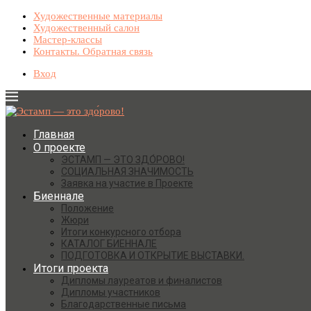
Художественные материалы
Художественный салон
Мастер-классы
Контакты. Обратная связь
Вход
Главная
О проекте
ЭСТАМП — ЭТО ЗДО́РОВО!
СОЦИАЛЬНАЯ ЗНАЧИМОСТЬ
Заявка на участие в Проекте
Биеннале
Положение
Жюри
Итоги конкурсного отбора
КАТАЛОГ БИЕННАЛЕ
ПОДГОТОВКА И ОТКРЫТИЕ ВЫСТАВКИ.
Итоги проекта
Дипломы лауреатов и финалистов
Дипломы участников
Благодарственные письма