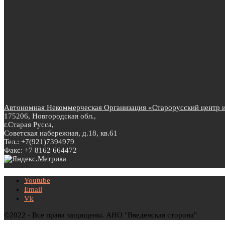
Автономная Некоммерческая Организация «Старорусский центр ин
175206, Новгородская обл.,
г.Старая Русса,
Советская набережная, д.18, кв.61
Тел.: +7(921)7394979
Факс: +7 8162 664472
Youtube
Email
Vk
©2022 - Все права защищены. АНО "Введенская сторона"