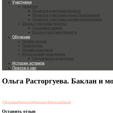
Участники
Педагоги
Педагоги-участники проекта
Педагоги-участники очных Практикумов
Педагоги-участники онлайн практикумов
Школы-участники проекта
География заявок
Школы-участники проекта
Обучение
Онлайн сессии
Практикумы
Онлайн практикум
Итоги онлайн практикума
Сертификаты и дипломы
Истории эстампа
Пресса о нас
Ольга Расторгуева. Баклан и 
VKonakte
Pinterest
Whatsapp
Telegram
Email
Оставить отзыв