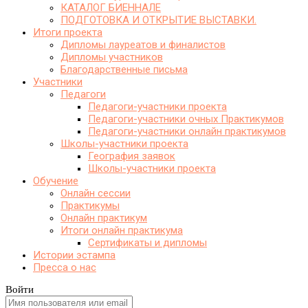
КАТАЛОГ БИЕННАЛЕ
ПОДГОТОВКА И ОТКРЫТИЕ ВЫСТАВКИ.
Итоги проекта
Дипломы лауреатов и финалистов
Дипломы участников
Благодарственные письма
Участники
Педагоги
Педагоги-участники проекта
Педагоги-участники очных Практикумов
Педагоги-участники онлайн практикумов
Школы-участники проекта
География заявок
Школы-участники проекта
Обучение
Онлайн сессии
Практикумы
Онлайн практикум
Итоги онлайн практикума
Сертификаты и дипломы
Истории эстампа
Пресса о нас
Войти