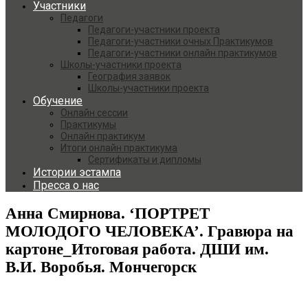
Участники
Педагоги
Педагоги-участники проекта
Педагоги-участники очных Практикумов
Педагоги-участники онлайн практикумов
Школы-участники проекта
География заявок
Школы-участники проекта
Обучение
Онлайн сессии
Практикумы
Онлайн практикум
Итоги онлайн практикума
Сертификаты и дипломы
Истории эстампа
Пресса о нас
Анна Смирнова. ‘ПОРТРЕТ
МОЛОДОГО ЧЕЛОВЕКА’. Гравюра на
картоне_Итоговая работа. ДШИ им.
В.И. Воробья. Мончегорск