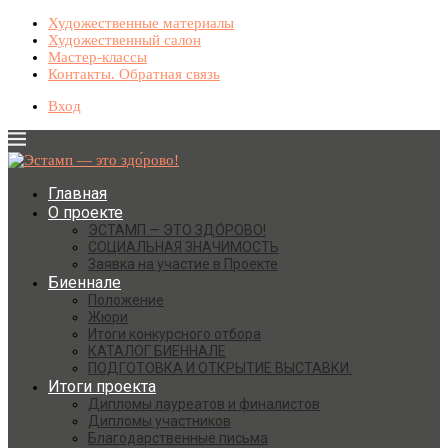
Художественные материалы
Художественный салон
Мастер-классы
Контакты. Обратная связь
Вход
Главная
О проекте
ЭСТАМП — ЭТО ЗДО́РОВО!
СОЦИАЛЬНАЯ ЗНАЧИМОСТЬ
Заявка на участие в Проекте
Биеннале
Положение
Жюри
Итоги конкурсного отбора
КАТАЛОГ БИЕННАЛЕ
ПОДГОТОВКА И ОТКРЫТИЕ ВЫСТАВКИ.
Итоги проекта
Дипломы лауреатов и финалистов
Дипломы участников
Благодарственные письма