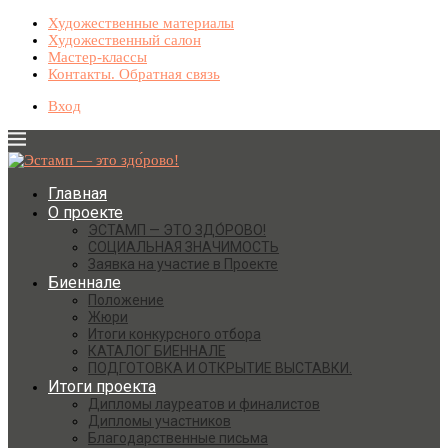
Художественные материалы
Художественный салон
Мастер-классы
Контакты. Обратная связь
Вход
Главная
О проекте
ЭСТАМП — ЭТО ЗДО́РОВО!
СОЦИАЛЬНАЯ ЗНАЧИМОСТЬ
Заявка на участие в Проекте
Биеннале
Положение
Жюри
Итоги конкурсного отбора
КАТАЛОГ БИЕННАЛЕ
ПОДГОТОВКА И ОТКРЫТИЕ ВЫСТАВКИ.
Итоги проекта
Дипломы лауреатов и финалистов
Дипломы участников
Благодарственные письма