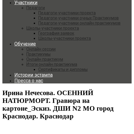
Участники
Педагоги
Педагоги-участники проекта
Педагоги-участники очных Практикумов
Педагоги-участники онлайн практикумов
Школы-участники проекта
География заявок
Школы-участники проекта
Обучение
Онлайн сессии
Практикумы
Онлайн практикум
Итоги онлайн практикума
Сертификаты и дипломы
Истории эстампа
Пресса о нас
Ирина Нечесова. ОСЕННИЙ
НАТЮРМОРТ. Гравюра на
картоне_Эскиз. ДШИ N2 МО город
Краснодар. Краснодар