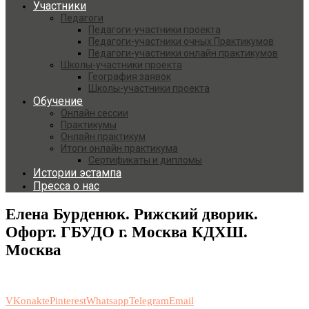
Участники
Педагоги
Педагоги-участники проекта
Педагоги-участники очных Практикумов
Педагоги-участники онлайн практикумов
Школы-участники проекта
География заявок
Школы-участники проекта
Обучение
Онлайн сессии
Практикумы
Онлайн практикум
Итоги онлайн практикума
Сертификаты и дипломы
Истории эстампа
Пресса о нас
Елена Бурденюк. Рижский дворик.
Офорт. ГБУДО г. Москва КДХШ.
Москва
VKonakte
Pinterest
Whatsapp
Telegram
Email