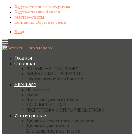
Художественные материалы
Художественный салон
Мастер-классы
Контакты. Обратная связь
Вход
Главная
О проекте
ЭСТАМП — ЭТО ЗДО́РОВО!
СОЦИАЛЬНАЯ ЗНАЧИМОСТЬ
Заявка на участие в Проекте
Биеннале
Положение
Жюри
Итоги конкурсного отбора
КАТАЛОГ БИЕННАЛЕ
ПОДГОТОВКА И ОТКРЫТИЕ ВЫСТАВКИ.
Итоги проекта
Дипломы лауреатов и финалистов
Дипломы участников
Благодарственные письма