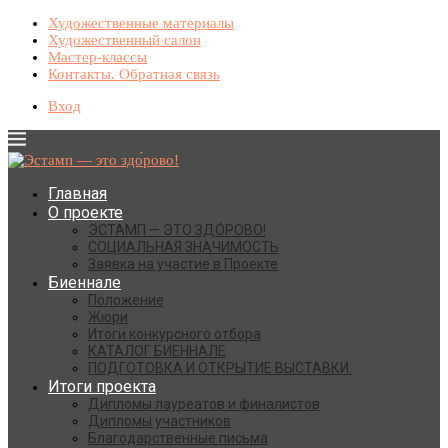
Художественные материалы
Художественный салон
Мастер-классы
Контакты. Обратная связь
Вход
Главная
О проекте
ЭСТАМП — ЭТО ЗДО́РОВО!
СОЦИАЛЬНАЯ ЗНАЧИМОСТЬ
Заявка на участие в Проекте
Биеннале
Положение
Жюри
Итоги конкурсного отбора
КАТАЛОГ БИЕННАЛЕ
ПОДГОТОВКА И ОТКРЫТИЕ ВЫСТАВКИ.
Итоги проекта
Дипломы лауреатов и финалистов
Дипломы участников
Благодарственные письма