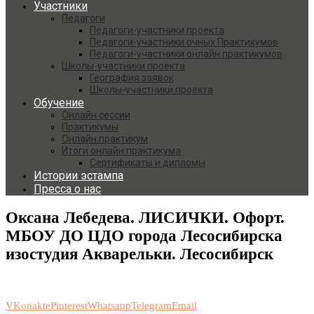
Участники
Педагоги
Педагоги-участники проекта
Педагоги-участники очных Практикумов
Педагоги-участники онлайн практикумов
Школы-участники проекта
География заявок
Школы-участники проекта
Обучение
Онлайн сессии
Практикумы
Онлайн практикум
Итоги онлайн практикума
Сертификаты и дипломы
Истории эстампа
Пресса о нас
Оксана Лебедева. ЛИСИЧКИ. Офорт.
МБОУ ДО ЦДО города Лесосибирска
изостудия Акварельки. Лесосибирск
VKonakte
Pinterest
Whatsapp
Telegram
Email