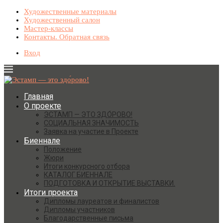
Художественные материалы
Художественный салон
Мастер-классы
Контакты. Обратная связь
Вход
Главная
О проекте
ЭСТАМП — ЭТО ЗДО́РОВО!
СОЦИАЛЬНАЯ ЗНАЧИМОСТЬ
Заявка на участие в Проекте
Биеннале
Положение
Жюри
Итоги конкурсного отбора
КАТАЛОГ БИЕННАЛЕ
ПОДГОТОВКА И ОТКРЫТИЕ ВЫСТАВКИ.
Итоги проекта
Дипломы лауреатов и финалистов
Дипломы участников
Благодарственные письма