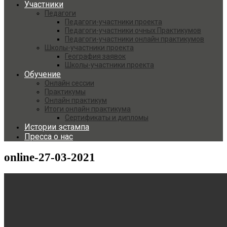
Участники
Педагоги
Педагоги-участники проекта
Педагоги-участники очных Практикумов
Педагоги-участники онлайн практикумов
Школы-участники проекта
География заявок
Школы-участники проекта
Обучение
Онлайн сессии
Практикумы
Онлайн практикум
Итоги онлайн практикума
Сертификаты и дипломы
Истории эстампа
Пресса о нас
online-27-03-2021