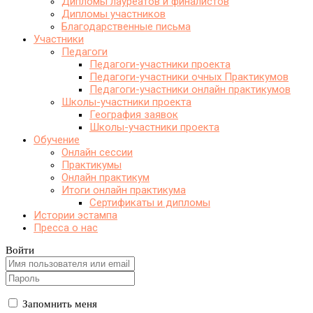
Дипломы лауреатов и финалистов
Дипломы участников
Благодарственные письма
Участники
Педагоги
Педагоги-участники проекта
Педагоги-участники очных Практикумов
Педагоги-участники онлайн практикумов
Школы-участники проекта
География заявок
Школы-участники проекта
Обучение
Онлайн сессии
Практикумы
Онлайн практикум
Итоги онлайн практикума
Сертификаты и дипломы
Истории эстампа
Пресса о нас
Войти
Запомнить меня