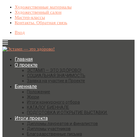
Художественные материалы
Художественный салон
Мастер-классы
Контакты. Обратная связь
Вход
Главная
О проекте
ЭСТАМП — ЭТО ЗДО́РОВО!
СОЦИАЛЬНАЯ ЗНАЧИМОСТЬ
Заявка на участие в Проекте
Биеннале
Положение
Жюри
Итоги конкурсного отбора
КАТАЛОГ БИЕННАЛЕ
ПОДГОТОВКА И ОТКРЫТИЕ ВЫСТАВКИ.
Итоги проекта
Дипломы лауреатов и финалистов
Дипломы участников
Благодарственные письма