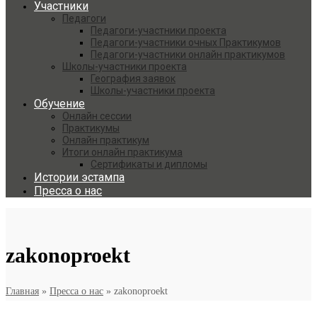
Участники
Педагоги
Педагоги-участники проекта
Педагоги-участники очных Практикумов
Педагоги-участники онлайн практикумов
Школы-участники проекта
География заявок
Школы-участники проекта
Обучение
Онлайн сессии
Практикумы
Онлайн практикум
Итоги онлайн практикума
Сертификаты и дипломы
Истории эстампа
Пресса о нас
zakonoproekt
Главная
»
Пресса о нас
»
zakonoproekt