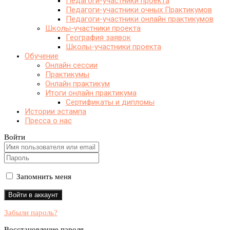
Педагоги-участники проекта
Педагоги-участники очных Практикумов
Педагоги-участники онлайн практикумов
Школы-участники проекта
География заявок
Школы-участники проекта
Обучение
Онлайн сессии
Практикумы
Онлайн практикум
Итоги онлайн практикума
Сертификаты и дипломы
Истории эстампа
Пресса о нас
Войти
Запомнить меня
Забыли пароль?
Восстановление пароля