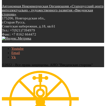
Автономная Некоммерческая Организация «Старорусский центр
интеллектуально - художественного развития «Введенская
сторона»
175206, Новгородская обл.,
г.Старая Русса,
Советская набережная, д.18, кв.61
Тел.: +7(921)7394979
Факс: +7 8162 664472
Youtube
Email
Vk
©2022 - Все права защищены. АНО "Введенская сторона"