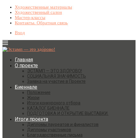
Художественные материалы
Художественный салон
Мастер-классы
Контакты. Обратная связь
Вход
Главная
О проекте
ЭСТАМП — ЭТО ЗДО́РОВО!
СОЦИАЛЬНАЯ ЗНАЧИМОСТЬ
Заявка на участие в Проекте
Биеннале
Положение
Жюри
Итоги конкурсного отбора
КАТАЛОГ БИЕННАЛЕ
ПОДГОТОВКА И ОТКРЫТИЕ ВЫСТАВКИ.
Итоги проекта
Дипломы лауреатов и финалистов
Дипломы участников
Благодарственные письма