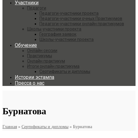
Участники
Педагоги
Педагоги-участники проекта
Педагоги-участники очных Практикумов
Педагоги-участники онлайн практикумов
Школы-участники проекта
География заявок
Школы-участники проекта
Обучение
Онлайн сессии
Практикумы
Онлайн практикум
Итоги онлайн практикума
Сертификаты и дипломы
Истории эстампа
Пресса о нас
Бурнатова
Главная
»
Сертификаты и дипломы
»
Бурнатова