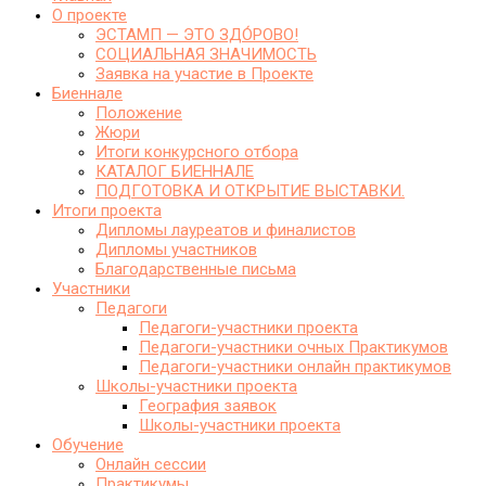
О проекте
ЭСТАМП — ЭТО ЗДО́РОВО!
СОЦИАЛЬНАЯ ЗНАЧИМОСТЬ
Заявка на участие в Проекте
Биеннале
Положение
Жюри
Итоги конкурсного отбора
КАТАЛОГ БИЕННАЛЕ
ПОДГОТОВКА И ОТКРЫТИЕ ВЫСТАВКИ.
Итоги проекта
Дипломы лауреатов и финалистов
Дипломы участников
Благодарственные письма
Участники
Педагоги
Педагоги-участники проекта
Педагоги-участники очных Практикумов
Педагоги-участники онлайн практикумов
Школы-участники проекта
География заявок
Школы-участники проекта
Обучение
Онлайн сессии
Практикумы