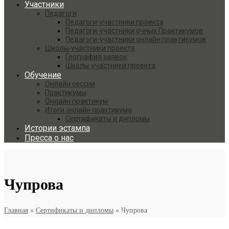
Участники
Педагоги
Педагоги-участники проекта
Педагоги-участники очных Практикумов
Педагоги-участники онлайн практикумов
Школы-участники проекта
География заявок
Школы-участники проекта
Обучение
Онлайн сессии
Практикумы
Онлайн практикум
Итоги онлайн практикума
Сертификаты и дипломы
Истории эстампа
Пресса о нас
Чупрова
Главная
»
Сертификаты и дипломы
»
Чупрова