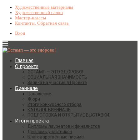
Художественные материалы
Художественный салон
Мастер-классы
Контакты. Обратная связь
Вход
Главная
О проекте
ЭСТАМП — ЭТО ЗДО́РОВО!
СОЦИАЛЬНАЯ ЗНАЧИМОСТЬ
Заявка на участие в Проекте
Биеннале
Положение
Жюри
Итоги конкурсного отбора
КАТАЛОГ БИЕННАЛЕ
ПОДГОТОВКА И ОТКРЫТИЕ ВЫСТАВКИ.
Итоги проекта
Дипломы лауреатов и финалистов
Дипломы участников
Благодарственные письма